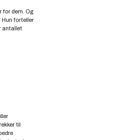
er for dem. Og
 Hun forteller
 antallet
ller
ekker til
bedre