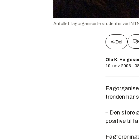
Antallet fagorganiserte studenter ved NTN
Del
Ole K. Helgese
10. nov. 2005 - 0
Fagorganiseri
trenden har 
– Den store ø
positive til 
Fagforeninge