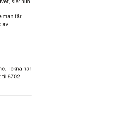
ivet, sier hun.
e man får
t av
ne. Tekna har
 til 6702