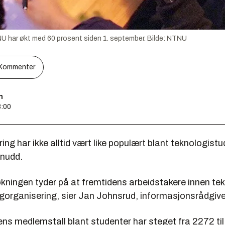
U har økt med 60 prosent siden 1. september.
Bilde:
NTNU
Kommenter
n
8:00
ng har ikke alltid vært like populært blant teknologist
snudd.
kningen tyder på at fremtidens arbeidstakere innen tek
fagorganisering, sier Jan Johnsrud, informasjonsrådgive
ns medlemstall blant studenter har steget fra 2272 til