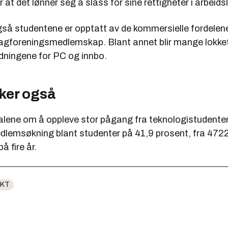
 at det lønner seg å slåss for sine rettigheter i arbeidsl
gså studentene er opptatt av de kommersielle fordelen
agforeningsmedlemskap. Blant annet blir mange lokke
rdningene for PC og innbo.
ker også
 alene om å oppleve stor pågang fra teknologistudente
edlemsøkning blant studenter på 41,9 prosent, fra 4722
 fire år.
IKT