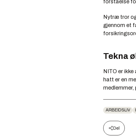
forståelse for
Nytræ tror o
gjennom et f
forsikringso
Tekna ø
NITO er ikke
hatt er en m
medlemmer, på
ARBEIDSLIV
Del