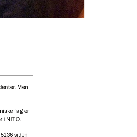
udenter. Men
niske fag er
r i NITO.
 5136 siden