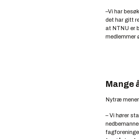
–Vi har besøk
det har gitt 
at NTNU er b
medlemmer øk
Mange å
Nytræ mener d
– Vi hører st
nedbemanner. 
fagforeninge