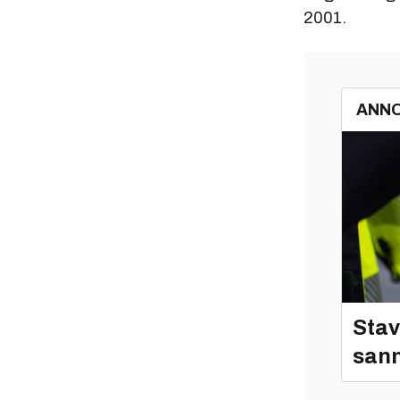
2001.
ANN
Stav
sann