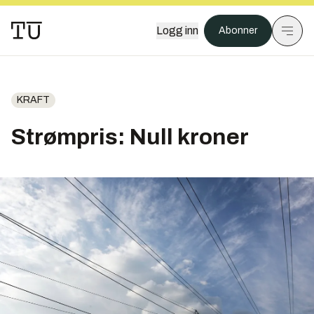
Logg inn
Abonner
KRAFT
Strømpris: Null kroner