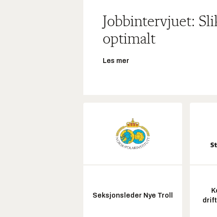
Jobbintervjuet: Sl
optimalt
Les mer
K
Seksjonsleder Nye Troll
drif