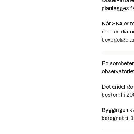
Observatorie
planlegges fe
Når SKA er f
med en diame
bevegelige a
Følsomheten 
observatorie
Det endelige 
bestemt i 20
Byggingen ka
beregnet til 1