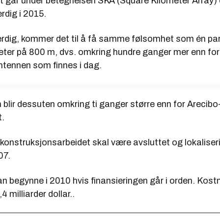
t går under betegnelsen SKA (Square Kilometer Array)
rdig i 2015.
erdig, kommer det til å få samme følsomhet som én p
ter på 800 m, dvs. omkring hundre ganger mer enn for
ntennen som finnes i dag.
blir dessuten omkring ti ganger større enn for Arecibo
t.
konstruksjonsarbeidet skal være avsluttet og lokalise
07.
n begynne i 2010 hvis finansieringen går i orden. Kost
,4 milliarder dollar..