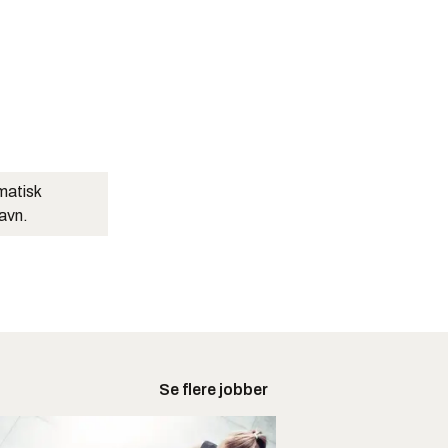
matisk
navn.
Se flere jobber