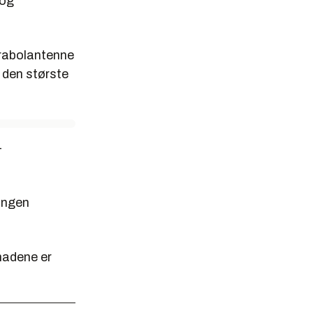
 og
arabolantenne
 den største
-
ringen
nadene er