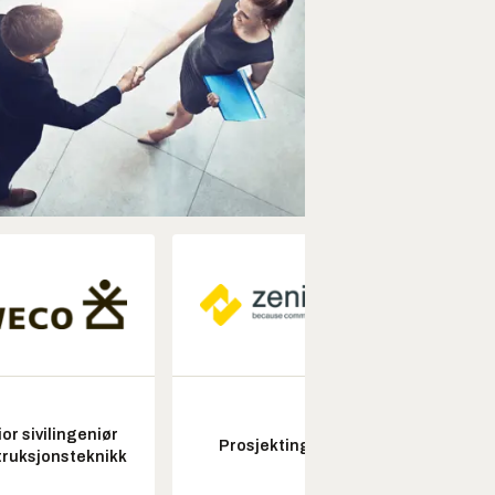
or sivilingeniør
Fagl
Prosjektingeniør
ruksjonsteknikk
ubema