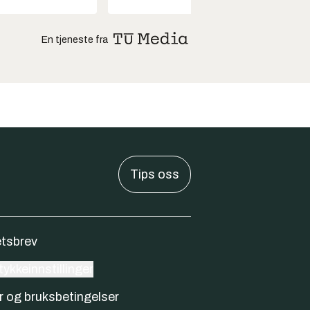
En tjeneste fra
Tips oss
tsbrev
ykkeinnstillinger
r og bruksbetingelser