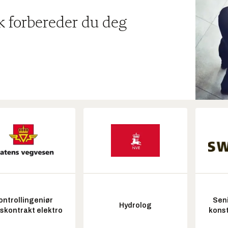
ik forbereder du deg
ontrollingeniør
Seni
Hydrolog
tskontrakt elektro
konst