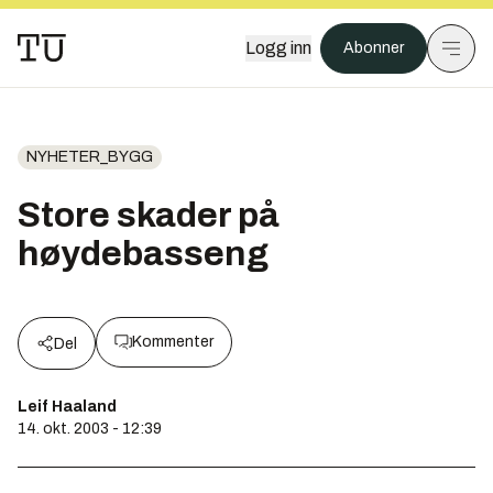
Logg inn
Abonner
NYHETER_BYGG
Store skader på
høydebasseng
Kommenter
Del
Leif Haaland
14. okt. 2003 - 12:39