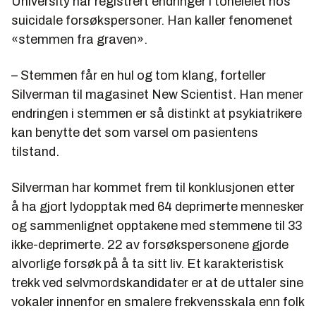
University har registrert endringer i toneleiet hos
suicidale forsøkspersoner. Han kaller fenomenet
«stemmen fra graven».
– Stemmen får en hul og tom klang, forteller
Silverman til magasinet New Scientist. Han mener
endringen i stemmen er så distinkt at psykiatrikere
kan benytte det som varsel om pasientens
tilstand.
Silverman har kommet frem til konklusjonen etter
å ha gjort lydopptak med 64 deprimerte mennesker
og sammenlignet opptakene med stemmene til 33
ikke-deprimerte. 22 av forsøkspersonene gjorde
alvorlige forsøk på å ta sitt liv. Et karakteristisk
trekk ved selvmordskandidater er at de uttaler sine
vokaler innenfor en smalere frekvensskala enn folk