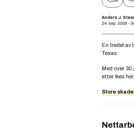
Del
Anders J. Ste
24. sep. 2008 - 
En tredel av
Texas.
Med over 30 
etter Ikes he
Store skader
Nettarb