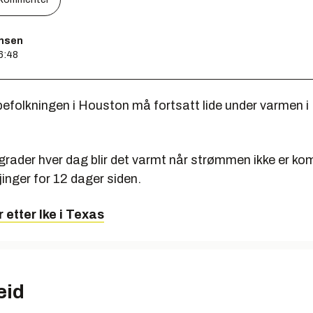
ensen
06:48
 befolkningen i Houston må fortsatt lide under varmen 
grader hver dag blir det varmt når strømmen ikke er ko
rjinger for 12 dager siden.
 etter Ike i Texas
eid