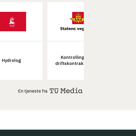
Kontrollingeniør
Hydrolog
Seksjon
driftskontrakt elektro
En tjeneste fra