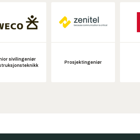
ior sivilingeniør
Prosjektingeniør
struksjonsteknikk