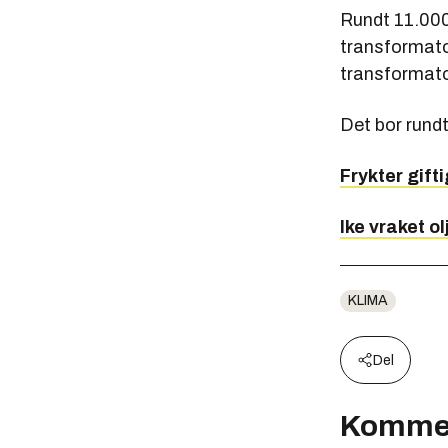
Rundt 11.000
transformato
transformato
Det bor rund
Frykter gift
Ike vraket o
KLIMA
Del
Komme