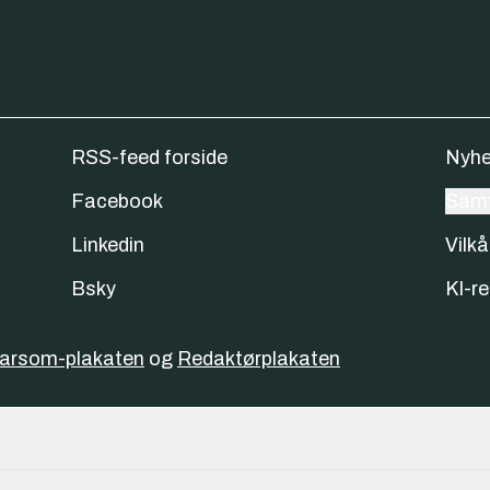
RSS-feed forside
Nyhe
Facebook
Samt
Linkedin
Vilkå
Bsky
KI-re
varsom-plakaten
og
Redaktørplakaten