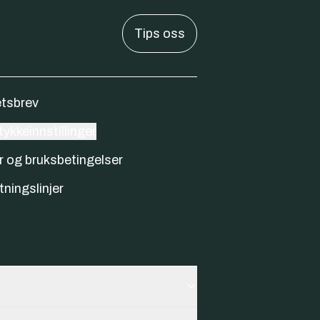
Tips oss
tsbrev
ykkeinnstillinger
r og bruksbetingelser
tningslinjer