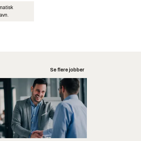
matisk
navn.
Se flere jobber