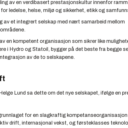
ling av en verdibasert prestasjonskultur innenfor ram
for ledelse, helse, miljø og sikkerhet, etikk og samfun
ng av et integrert selskap med nært samarbeid mellom
sområdene.
av en kompetent organisasjon som sikrer like mulighete
re i Hydro og Statoil, bygger på det beste fra begge s
l integrasjon av de to selskapene.
ft
Helge Lund sa dette om det nye selskapet, ifølge en p
 grunnlaget for en slagkraftig kompetanseorganisasjon 
ektiv drift, internasjonal vekst, og førsteklasses teknol