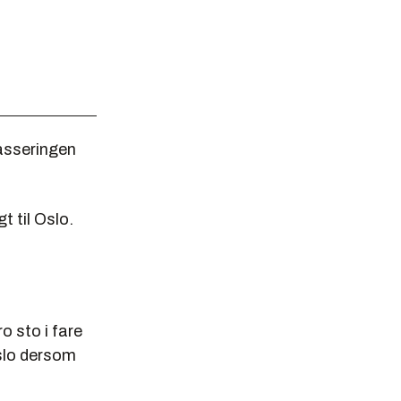
asseringen
t til Oslo.
o sto i fare
Oslo dersom