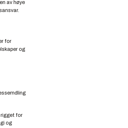
men av høye
nsansvar.
r for
elskaper og
ressemdling
rigget for
ogi og