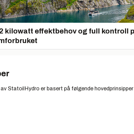
2 kilowatt effektbehov og full kontroll 
mforbruket
per
 av StatoilHydro er basert på følgende hovedprinsipper