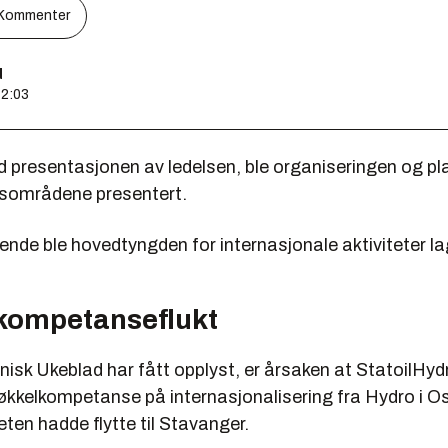
Kommenter
d
12:03
 presentasjonen av ledelsen, ble organiseringen og pl
gsområdene presentert.
ende ble hovedtyngden for internasjonale aktiviteter lag
 kompetanseflukt
nisk Ukeblad har fått opplyst, er årsaken at StatoilHydr
nøkkelkompetanse på internasjonalisering fra Hydro i 
eten hadde flytte til Stavanger.