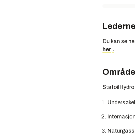
Ledern
Du kan se hel
her
.
Område
StatoilHydro 
Undersøkel
Internasjo
Naturgass