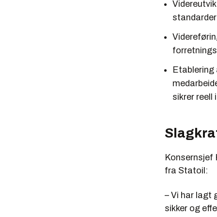
Videreutvik
standarder 
Videreføri
forretning
Etablering 
medarbeide
sikrer reel
Slagkra
Konsernsjef 
fra Statoil:
– Vi har lagt
sikker og eff