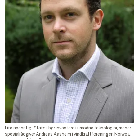
Lite spenstig: Statoil bør investere i umodne teknologier, mener
spesialrådgiver Andreas Aasheim i vindkraftforeningen Norwea.