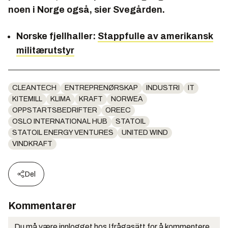
noen i Norge også, sier Svegården.
Norske fjellhaller:
Stappfulle av amerikansk
militærutstyr
CLEANTECH
ENTREPRENØRSKAP
INDUSTRI
IT
KITEMILL
KLIMA
KRAFT
NORWEA
OPPSTARTSBEDRIFTER
OREEC
OSLO INTERNATIONAL HUB
STATOIL
STATOIL ENERGY VENTURES
UNITED WIND
VINDKRAFT
Del
Kommentarer
Du må være innlogget hos Ifrågasätt for å kommentere.