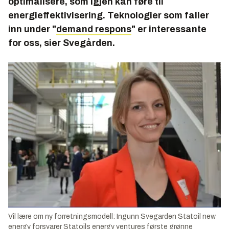
optimalisere, som igjen kan føre til
energieffektivisering. Teknologier som faller
inn under "
demand respons
" er interessante
for oss, sier Svegården.
Vil lære om ny forretningsmodell: Ingunn Svegarden Statoil new
energy forsvarer Statoils energy ventures første grønne