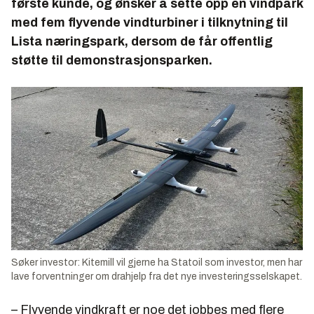
første kunde, og ønsker å sette opp en vindpark
med fem flyvende vindturbiner i tilknytning til
Lista næringspark, dersom de får offentlig
støtte til demonstrasjonsparken.
Søker investor: Kitemill vil gjerne ha Statoil som investor, men har
lave forventninger om drahjelp fra det nye investeringsselskapet.
– Flyvende vindkraft er noe det jobbes med flere