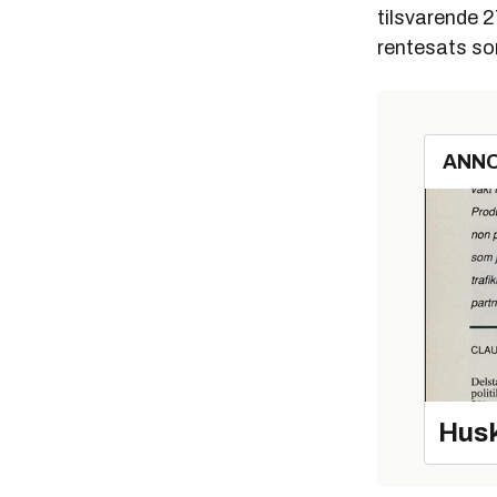
tilsvarende 2
rentesats so
ANN
Husk