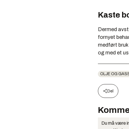
Kaste bo
Dermed avstå
fornyet behan
medført bruk
og med et usi
OLJE OG GAS
Del
Komme
Du må være in