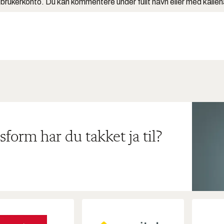
 brukerkonto. Du kan kommentere under fullt navn eller med kalle
sform har du takket ja til?