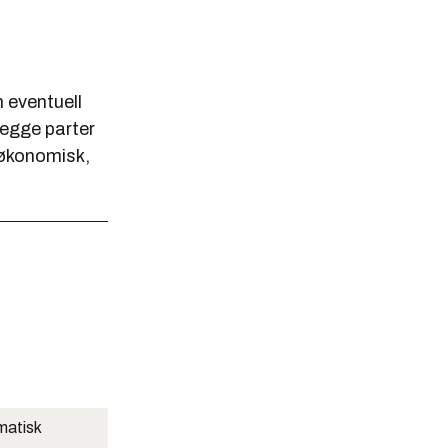
 eventuell
begge parter
 økonomisk,
matisk