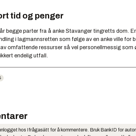
rt tid og penger
r begge parter fra å anke Stavanger tingretts dom. En
dling i lagmannsretten som følge av en anke ville for 
 av omfattende ressurser så vel personellmessig som
kkert endelig utfall.
S
ntarer
nlogget hos Ifrågasätt for å kommentere. Bruk BankID for auto