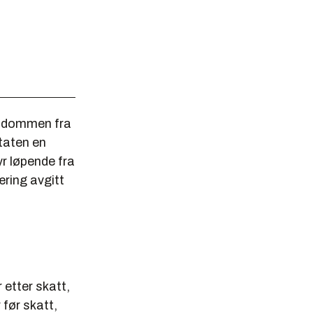
ke dommen fra
Staten en
yr løpende fra
ring avgitt
 etter skatt,
 før skatt,