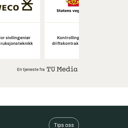
or sivilingeniør
Kontrollingeniør
Fagl
ruksjonsteknikk
driftskontrakt elektro
ubema
En tjeneste fra
Tips oss