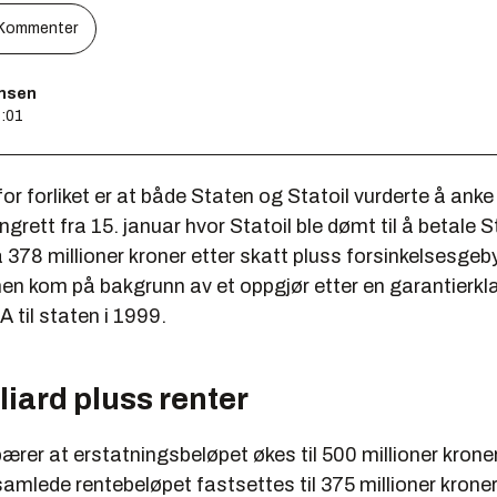
Kommenter
ensen
4:01
or forliket er at både Staten og Statoil vurderte å an
grett fra 15. januar hvor Statoil ble dømt til å betale 
 378 millioner kroner etter skatt pluss forsinkelsesgeb
 kom på bakgrunn av et oppgjør etter en garantierklæ
A til staten i 1999.
liard pluss renter
bærer at erstatningsbeløpet økes til 500 millioner kroner
amlede rentebeløpet fastsettes til 375 millioner kroner