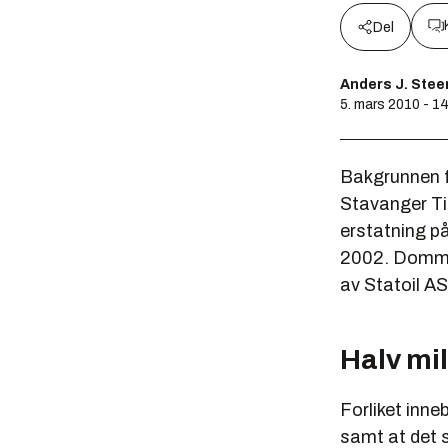
Del
Anders J. Ste
5. mars 2010 - 1
Bakgrunnen f
Stavanger Tin
erstatning på
2002. Dommen
av Statoil AS
Halv mil
Forliket inne
samt at det s