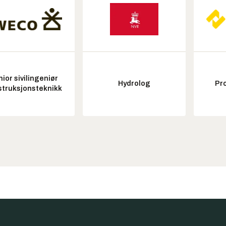
ior sivilingeniør
Hydrolog
Pr
struksjonsteknikk