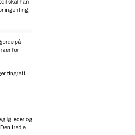
oil skal han
or ingenting,
gjorde på
raer for
er tingrett
glig leder og
 Den tredje