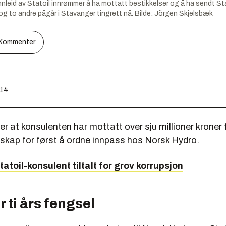
d av Statoil innrømmer å ha mottatt bestikkelser og å ha sendt Statoi
 to andre pågår i Stavanger tingrett nå.
Bilde:
Jörgen Skjelsbæk
Kommenter
:14
 at konsulenten har mottatt over sju millioner kroner 
skap for først å ordne innpass hos Norsk Hydro.
tatoil-konsulent tiltalt for grov korrupsjon
r ti års fengsel