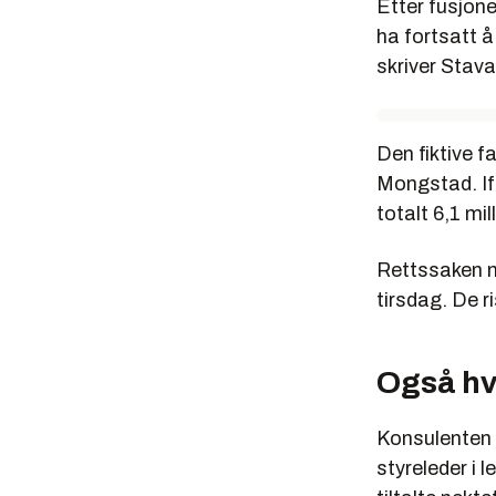
Etter fusjone
ha fortsatt å
skriver Stav
Den fiktive f
Mongstad. Ifø
totalt 6,1 mi
Rettssaken m
tirsdag. De ri
Også hv
Konsulenten 
styreleder i 