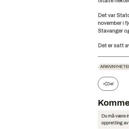
tiltalte nekte
Det var Stato
november i fj
Stavanger o
Det er satt av
ARKIVNYHETE
Del
Komme
Du må være in
oppretting av