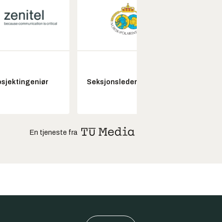
Fagl
osjektingeniør
Seksjonsleder Nye Troll
ubema
En tjeneste fra