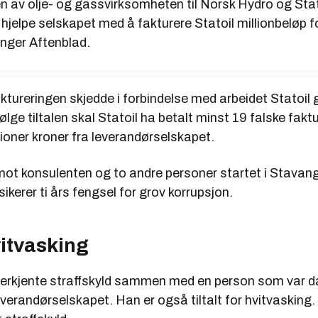
n av olje- og gassvirksomheten til Norsk Hydro og Stat
 hjelpe selskapet med å fakturere Statoil millionbeløp f
anger Aftenblad.
aktureringen skjedde i forbindelse med arbeidet Statoil 
lge tiltalen skal Statoil ha betalt minst 19 falske faktu
llioner kroner fra leverandørselskapet.
ot konsulenten og to andre personer startet i Stavang
sikerer ti års fengsel for grov korrupsjon.
itvasking
erkjente straffskyld sammen med en person som var da
leverandørselskapet. Han er også tiltalt for hvitvasking.