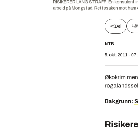
RISIKERER LANG STRAFF: En konsulent innlei
arbeid på Mongstad. Rettssaken mot ham og
Del
NTB
5. okt. 2011 - 07
Økokrim mener
rogalandssel
Bakgrunn:
S
Risikere