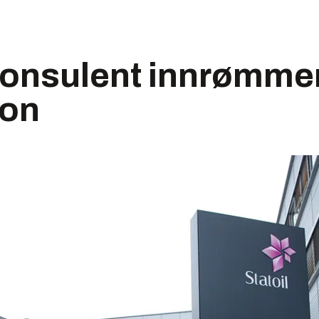
-konsulent innrømme
jon