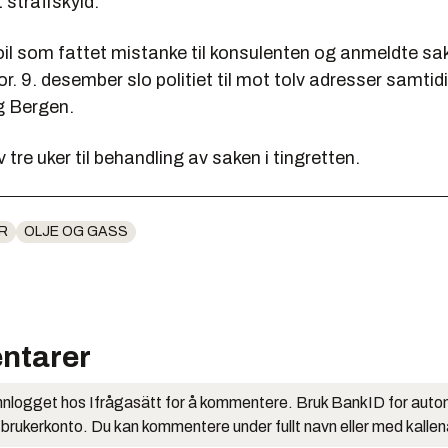
t straffskyld.
il som fattet mistanke til konsulenten og anmeldte sak
or. 9. desember slo politiet til mot tolv adresser samtidi
g Bergen.
 tre uker til behandling av saken i tingretten.
R
OLJE OG GASS
ntarer
nlogget hos Ifrågasätt for å kommentere. Bruk BankID for auto
 brukerkonto. Du kan kommentere under fullt navn eller med kalle