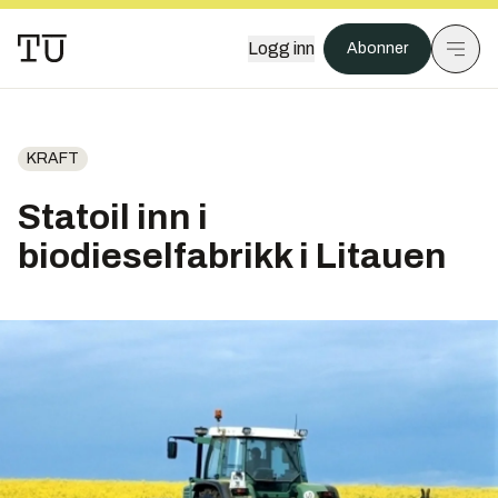
Logg inn
Abonner
KRAFT
Statoil inn i
biodieselfabrikk i Litauen