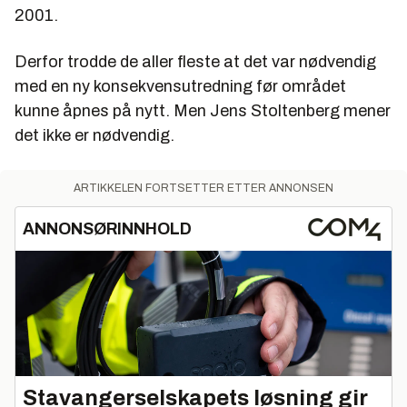
mellompartiene gjorde i august motstanden mot
2001.
oljeboring utenfor Lofoten til en hovedsak i
valgkampen.
Derfor trodde de aller fleste at det var nødvendig
I slutten av måneden – bare dager før boreriggen
med en ny konsekvensutredning før området
Transocean Arctic var på plass på borestedet – fikk
kunne åpnes på nytt. Men Jens Stoltenberg mener
Hydro stoppordre. Det skjedde angivelig fordi
det ikke er nødvendig.
Miljøverndepartementet trengte mer tid på å vurdere
Bellonas klage til tross for at SFT hadde innstilt på at
ARTIKKELEN FORTSETTER ETTER ANNONSEN
klagen skulle avvises. I realiteten var det
statsminister Jens Stoltenberg som grep inn og
ANNONSØRINNHOLD
stanset Hydro – i frykt for et dårlig resultat under
Stortingsvalget samme høst.
Kilde:Sefoss
Stavangerselskapets løsning gir