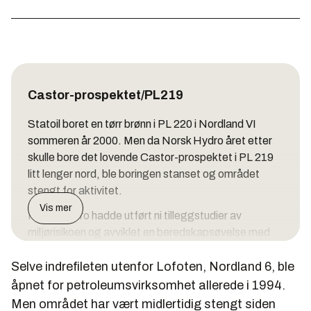
Castor-prospektet/PL219
Statoil boret en tørr brønn i PL 220 i Nordland VI
sommeren år 2000. Men da Norsk Hydro året etter
skulle bore det lovende Castor-prospektet i PL 219
litt lenger nord, ble boringen stanset og området
stengt for aktivitet.
Vis mer
Norsk Hydro hadde utført ni tilleggstudier av
miljørisikoen og avviklet en beredskapsøvelse med
10 fartøyer og 70 deltakere. Og Statens
Selve indrefileten utenfor Lofoten, Nordland 6, ble
forurensningstilsyn hadde i juli 2001 gitt selskapet
utslippstillatelse, og Oljedirektoratet hadde gitt
åpnet for petroleumsvirksomhet allerede i 1994.
samtykke til boring. Men Bellona klaget, og SV og
Men området har vært midlertidig stengt siden