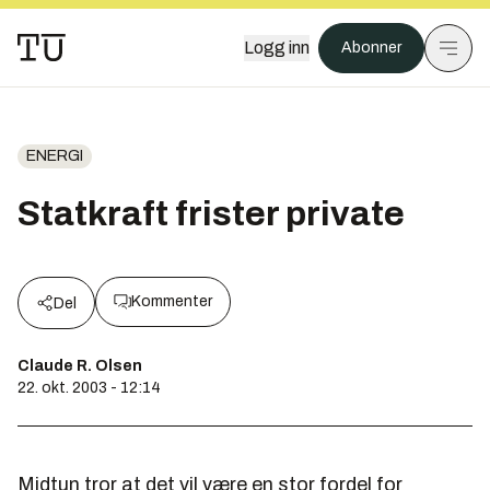
Logg inn
Abonner
ENERGI
Statkraft frister private
Kommenter
Del
Claude R. Olsen
22. okt. 2003 - 12:14
Midtun tror at det vil være en stor fordel for