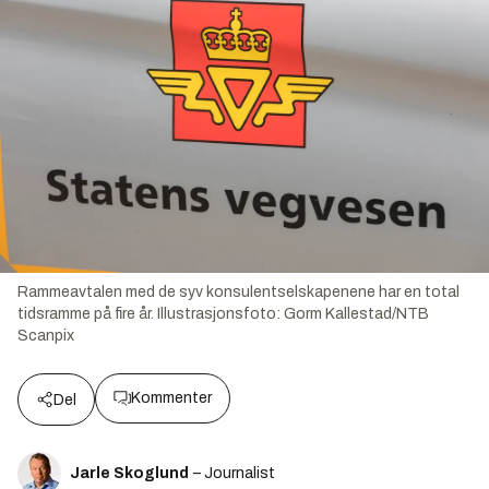
Rammeavtalen med de syv konsulentselskapenene har en total
tidsramme på fire år.
Illustrasjonsfoto:
Gorm Kallestad/NTB
Scanpix
Kommenter
Del
Jarle Skoglund
– Journalist