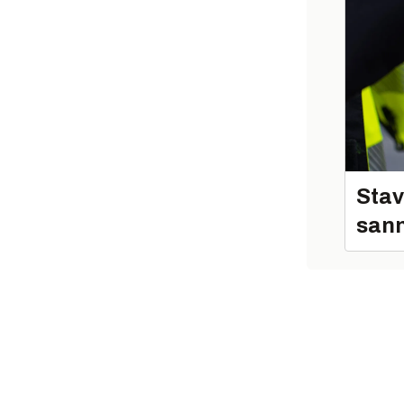
Stav
sann