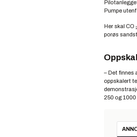
Pilotanlegget
Pumpe utenfor
Her skal CO
porøs sandst
Oppskal
– Det finnes
oppskalert te
demonstrasjo
250 og 1000 
ANN