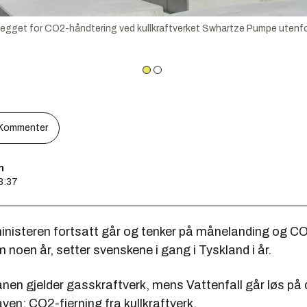
t for CO2-håndtering ved kullkraftverket Swhartze Pumpe utenfor B
Kommenter
n
13:37
nisteren fortsatt går og tenker på månelanding og C
oen år, setter svenskene i gang i Tyskland i år.
nen gjelder gasskraftverk, mens Vattenfall går løs på
ven: CO2-fjerning fra kullkraftverk.