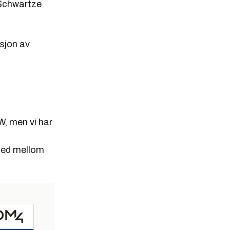
 Schwartze
sjon av
W, men vi har
sted mellom