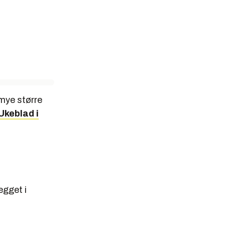
 mye større
 Ukeblad i
egget i