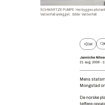
SCHWARTZE PUMPE: Her bygges pilotanlegge
Vattenfall anlegget.
Bilde
:
Vattenfall
Del
Jannicke Nilse
21. aug. 2008 - 
Mens statsmi
Mongstad om n
De norske pla
tøffere oppga