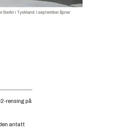
erlin i Tyskland. I september åpner
O2-rensing på
 den antatt