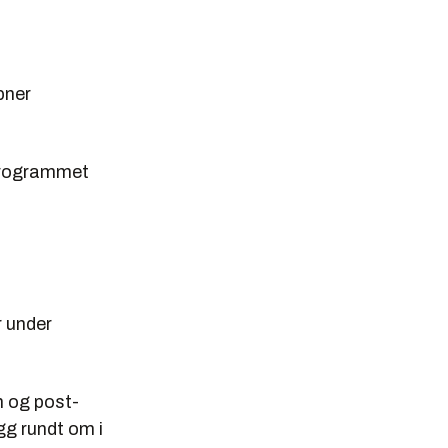
pner
tprogrammet
r under
n og post-
gg rundt om i