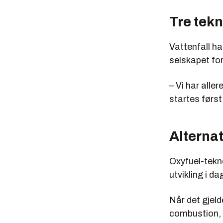
Tre tek
Vattenfall h
selskapet fo
– Vi har all
startes først
Alternat
Oxyfuel-tekn
utvikling i da
Når det gjel
combustion, f