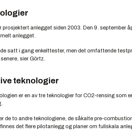
nologier
ar prosjektert anlegget siden 2003. Den 9. september å
rmelt anlegget.
erede satt i gang enkelttester, men det omfattende tes
 senere, sier Görtz.
ive teknologier
ologien er en av tre teknologier for CO2-rensing som e
g.
der de to andre teknologiene, de såkalte pre-combustio
innes det flere pilotanlegg og planer om fullskala anle