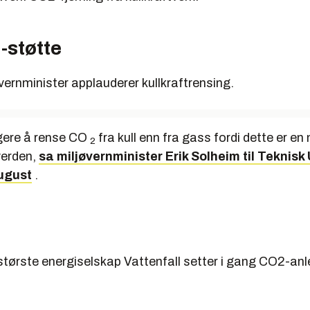
-støtte
ernminister applauderer kullkraftrensing.
igere å rense CO
fra kull enn fra gass fordi dette er en
2
 verden,
sa miljøvernminister Erik Solheim til Teknisk
ugust
.
tørste energiselskap Vattenfall setter i gang CO2-anl