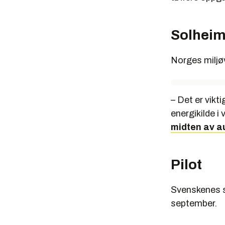
Solheim
Norges miljøv
– Det er vikt
energikilde i
midten av a
Pilot
Svenskenes s
september.