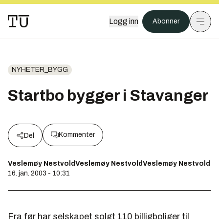
Logg inn
Abonner
NYHETER_BYGG
Startbo bygger i Stavanger
Kommenter
Del
Veslemøy NestvoldVeslemøy NestvoldVeslemøy Nestvold
16. jan. 2003 - 10:31
Fra før har selskapet solgt 110 billigboliger til