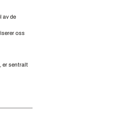
l av de
fiserer oss
 er sentralt