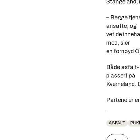
Stangeland, 
– Begge tjene
ansatte, og
vet de inneha
med, sier
en fornøyd O
Både asfalt- 
plassert på
Kverneland. D
Partene er e
ASFALT
PUK