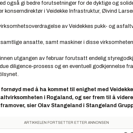
d også gi bedre forutsetninger for de dyktige og solide
r konserndirektør i Veidekke Infrastruktur, Øivind Larse
 virksomhetsoverdragelse av Veidekkes pukk- og asfalt
 samtlige ansatte, samt maskiner i disse virksomhetene
innen utgangen av februar forutsatt endelig styregodk
due diligence-prosess og en eventuell godkjennelse fr
ilsynet.
t fornøyd med å ha kommet til enighet med Veidekk
altvirksomheten i Rogaland, og ser frem til å videre
 framover, sier O
lav Stangeland i Stangeland Grup
ARTIKKELEN FORTSETTER ETTER ANNONSEN