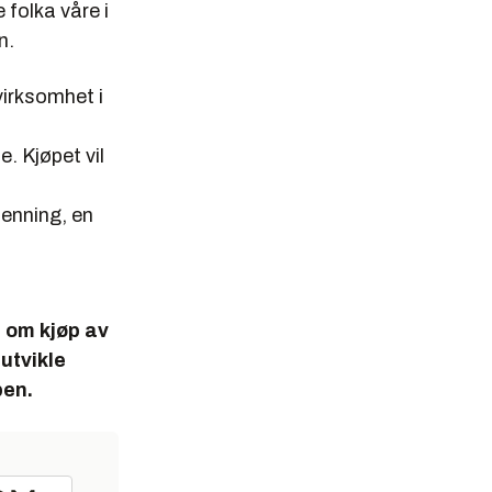
 folka våre i
n.
virksomhet i
. Kjøpet vil
jenning, en
a
e om kjøp av
utvikle
pen.