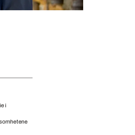
e i
rksomhetene