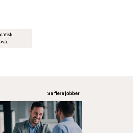
matisk
navn.
Se flere jobber