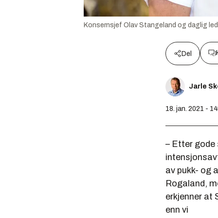
Konsernsjef Olav Stangeland og daglig le
Del
Jarle S
18. jan. 2021 - 1
– Etter gode
intensjonsav
av pukk- og a
Rogaland, m
erkjenner at 
enn vi