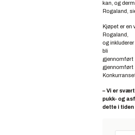
kan, og derme
Rogaland, sie
Kjøpet er en
Rogaland,
og inkluderer
bli
gjennomført 
gjennomført 
Konkurranset
– Vi er svær
pukk- og
asf
dette i tiden