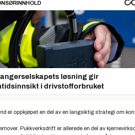
ONSØRINNHOLD
angerselskapets løsning gir
tidsinnsikt i drivstofforbruket
d er oppkjøpet en del av en langsiktig strategi om kont
emover. Pukkverksdrift er allerede en del av kjernevirk