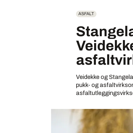
ASFALT
Stangel
Veidekk
asfaltvi
Veidekke og Stangela
pukk- og asfaltvirks
asfaltutleggingsvirk