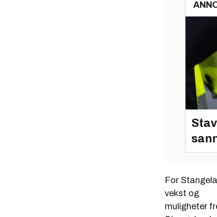
ANN
Stav
sann
For Stangelan
vekst og
muligheter fr