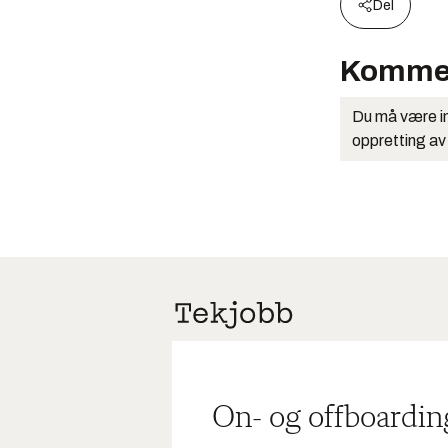
Del
Komme
Du må være in
oppretting av
On- og offboardin