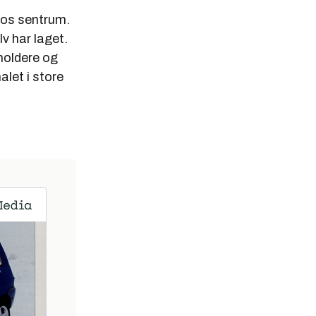
ros sentrum.
v har laget.
eholdere og
alet i store