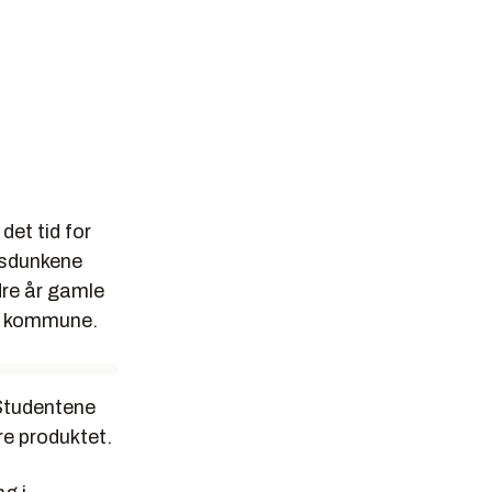
det tid for
lsdunkene
dre år gamle
s kommune.
Studentene
re produktet.