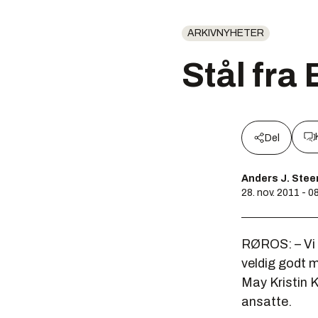
ARKIVNYHETER
Stål fra
Del
Anders J. Ste
28. nov. 2011 - 0
RØROS: – Vi 
veldig godt m
May Kristin K
ansatte.