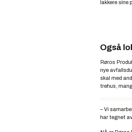
lakkere sine 
Også lo
Røros Produkt
nye avfallsd
skal med andr
trehus, man
– Vi samarbe
har tegnet av