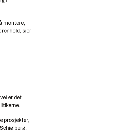
g i
 å montere,
renhold, sier
el er det
litikerne.
e prosjekter,
 Schjølberg.