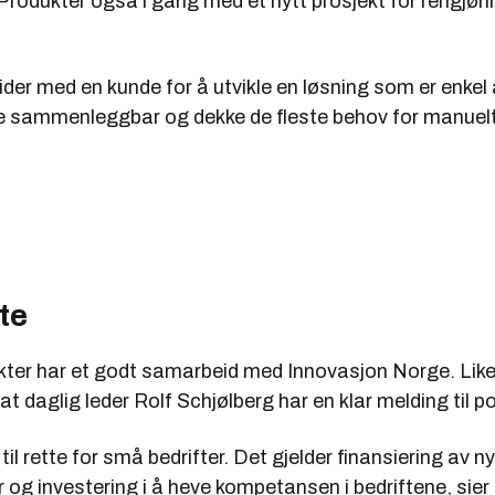
rodukter også i gang med et nytt prosjekt for rengjørin
der med en kunde for å utvikle en løsning som er enkel
e sammenleggbar og dekke de fleste behov for manuelt 
te
ter har et godt samarbeid med Innovasjon Norge. Likev
at daglig leder Rolf Schjølberg har en klar melding til po
til rette for små bedrifter. Det gjelder finansiering av ny
 og investering i å heve kompetansen i bedriftene, sier