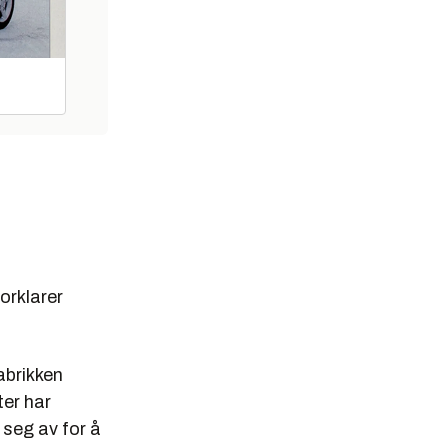
forklarer
abrikken
er har
 seg av for å