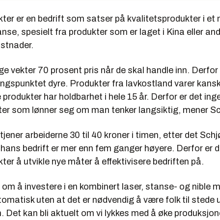
ter er en bedrift som satser på kvalitetsprodukter i e
nse, spesielt fra produkter som er laget i Kina eller an
ostnader.
ige vekter 70 prosent pris når de skal handle inn. Derfor 
ngspunktet dyre. Produkter fra lavkostland varer kansk
 produkter har holdbarhet i hele 15 år. Derfor er det ing
kter som lønner seg om man tenker langsiktig, mener Sc
tjener arbeiderne 30 til 40 kroner i timen, etter det Schj
hans bedrift er mer enn fem ganger høyere. Derfor er de
er å utvikle nye måter å effektivisere bedriften på.
 om å investere i en kombinert laser, stanse- og nible
omatisk uten at det er nødvendig å være folk til stede u
 Det kan bli aktuelt om vi lykkes med å øke produksjon