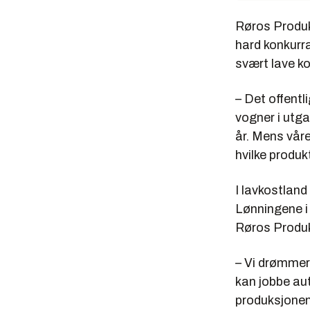
Røros Produk
hard konkurra
svært lave k
– Det offentl
vogner i utga
år. Mens våre
hvilke produ
I lavkostland 
Lønningene i 
Røros Produkt
– Vi drømmer
kan jobbe aut
produksjonen.