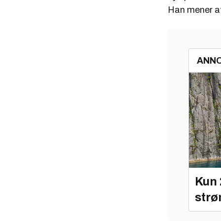
Han mener at 
ANN
Kun 
strø