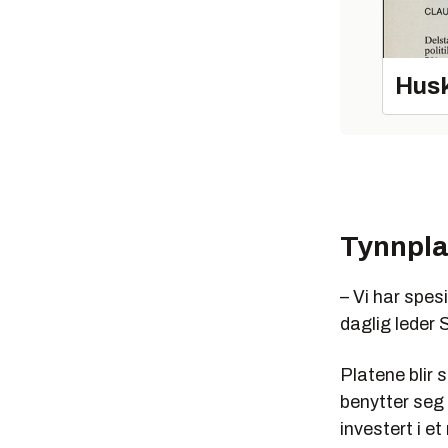
Husk
Tynnpla
– Vi har spesi
daglig leder 
Platene blir 
benytter seg
investert i e