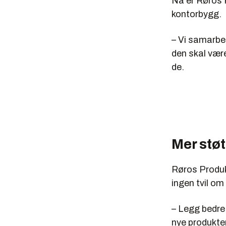
Nå er Røros P
kontorbygg.
– Vi samarbei
den skal vær
de.
Mer støt
Røros Produk
ingen tvil om 
– Legg bedre 
nye produkter