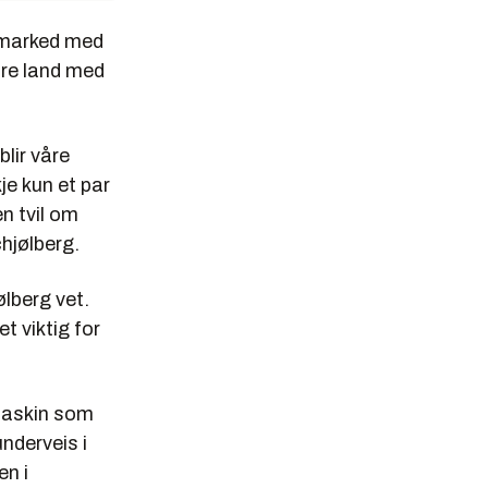
t marked med
dre land med
blir våre
je kun et par
en tvil om
hjølberg.
ølberg vet.
t viktig for
 maskin som
nderveis i
en i