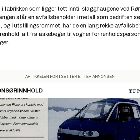
i fabrikken som ligger tett inntil slagghaugene ved Rø
ngen står en avfallsbeholder i metall som bedriften sel
, og i utstillingsrommet, har de en lang rekke avfallsb
 renhold, alt fra askebeger til vogner for renholdsperson
ger.
ARTIKKELEN FORTSETTER ETTER ANNONSEN
ONSØRINNHOLD