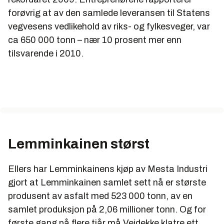
forøvrig at av den samlede leveransen til Statens
vegvesens vedlikehold av riks- og fylkesveger, var
ca 650 000 tonn – nær 10 prosent mer enn
tilsvarende i 2010.
Lemminkainen størst
Ellers har Lemminkainens kjøp av Mesta Industri
gjort at Lemminkainen samlet sett nå er største
produsent av asfalt med 523 000 tonn, av en
samlet produksjon på 2,06 millioner tonn. Og for
første gang på flere tiår må Veidekke klatre ett