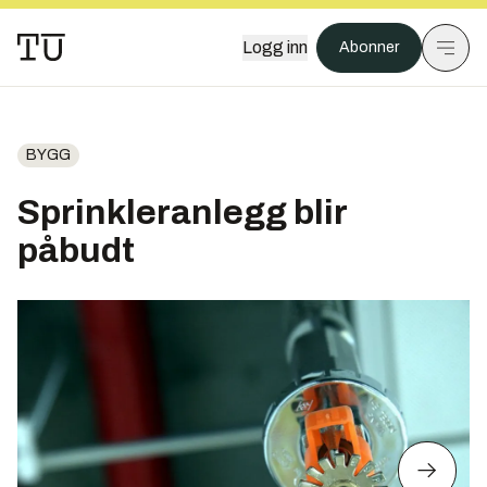
Logg inn
Abonner
BYGG
Sprinkleranlegg blir
påbudt