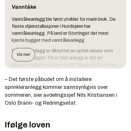
Vanntåke
Vanntåkeanlegg ble først utviklet for marin bruk. De
fleste oljeinstallasjoner i Nordsjøen har
vanntåkeanlegg. På land er Stortinget det mest
kjente bygget med vanntåkeanlegg.
Et mobilt anlegg er tilknyttet en optisk sensor som
Vis mer
starter anlegget. På et fast anlegg er det en
glassampulle som knuser ved 57 grader. Når denne
knuser, blir stand by-trykket i ledningen redusert og
– Det første påbudet om å installere
anlegget starter automatisk.
sprinkleranlegg kommer sannsynligvis over
Vanndråpene holder en størrelse fra 10 til 200 mikron.
sommeren, sier avdelingssjef Nils Kristiansen i
Når de treffer flammene, ekspanderer hver dråpe
Oslo Brann- og Redningsetat.
1700 ganger og tar oksygen som fører til at
flammene drepes.
Alle vanntåkeanlegg, både faste installasjoner og
Ifølge loven
mobile, krever strøm for å fungere. Normalt holder