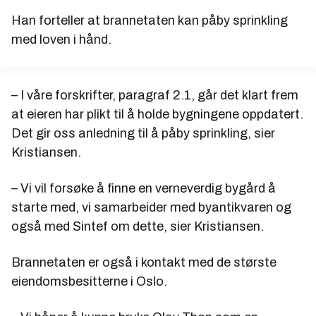
strømmen fra fire til ti minutter før den går ved brann,
Han forteller at brannetaten kan påby sprinkling
og dette er tilstrekkelig til at strømmangel ikke
med loven i hånd.
regnes som et problem for vanntåkeanlegg.
– I våre forskrifter, paragraf 2.1, går det klart frem
at eieren har plikt til å holde bygningene oppdatert.
Det gir oss anledning til å påby sprinkling, sier
Kristiansen.
– Vi vil forsøke å finne en verneverdig bygård å
starte med, vi samarbeider med byantikvaren og
også med Sintef om dette, sier Kristiansen.
Brannetaten er også i kontakt med de største
eiendomsbesitterne i Oslo.