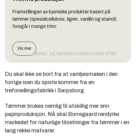
Framstillingen av kjemiske produkter basert på
tømmer (spesialcellulose, lignin, vanillin og etanol),
foregår i mange trinn:
Vis mer
¿ Barken fjernes, og tømmerstokken kuttes til flis.
Barken er verdifull som energikilde, og Borregaard
får betydelige mengder varmeenergi fra sitt
Du skal ikke se bort fra at vaniljesmaken i den
bioforbrenningsanlegg.
forrige isen du spiste kommer fra en
¿ Flisen behandles slik at cellulosefibrene frigjøres.
treforedlingsfabrikk i Sarpsborg.
Cellulosen går gjennom en rekke bleke- og rensetrinn
før tørking og pakking.
Tømmer brukes nemlig til atskillig mer enn
¿ De øvrige bestanddelene i tømmeret, blant annet
papirproduksjon. Nå skal Borregaard rendyrke
bindemidler og sukkerforbindelser, skilles ut i
markedet for naturlige tilsetninger fra tømmer i en
kokeprosessen. Denne råvarestrømmen (avluten)
lang rekke matvarer.
går til etanolfabrikken hvor sukkeret omdannes til