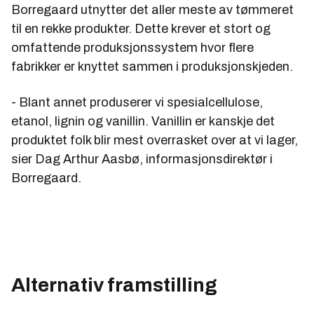
Borregaard utnytter det aller meste av tømmeret
BORREGAARD FABRIKKER
til en rekke produkter. Dette krever et stort og
omfattende produksjonssystem hvor flere
Forventet omsetning 2006: 4,5 milliarder kroner
fabrikker er knyttet sammen i produksjonskjeden.
Antall ansatte: 1700
- Blant annet produserer vi spesialcellulose,
Aktuell med: Nytt forretningsområde
etanol, lignin og vanillin. Vanillin er kanskje det
produktet folk blir mest overrasket over at vi lager,
sier Dag Arthur Aasbø, informasjonsdirektør i
Borregaard.
Alternativ framstilling