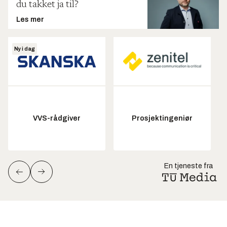
du takket ja til?
Les mer
Ny i dag
VVS-rådgiver
Prosjektingeniør
En tjeneste fra