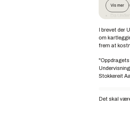
av skolen
Vis mer
Da Underv
milliarder
I brevet der 
men vil h
om kartleggin
I forkant 
frem at kostn
vurdering
Etter en 
"Oppdragets 
og Swec
Undervisning
Stokkereit A
Det skal være