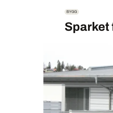
BYGG
Sparket 