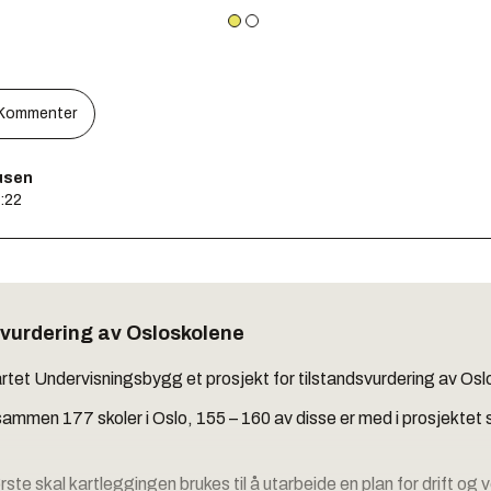
Kommenter
usen
7:22
vurdering av Osloskolene
artet Undervisningsbygg et prosjekt for tilstandsvurdering av Osl
 sammen 177 skoler i Oslo, 155 – 160 av disse er med i prosjektet
rste skal kartleggingen brukes til å utarbeide en plan for drift og 