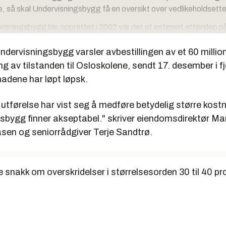
e, så skal Undervisningsbygg få en oversikt over vedlikeholdsette
isningsbygg ble opprettet i 2002 var det et estimert etterslep på
 kroner. Undervisningsbygg regner med at det nå er redusert til en 
Undervisningsbygg varsler avbestillingen av et 60 millio
a det dokumentert.
g av tilstanden til Osloskolene, sendt 17. desember i fj
av prosjektet er det utarbeidet metoder og kriterier for å få mer o
adene har løpt løpsk.
er av byggenes tilstand.
anbudsrunde på Doffin ble kontrakten tildelt A.L. Høyer, Norconsu
utførelse har vist seg å medføre betydelig større kost
o.
sbygg finner akseptabel." skriver eiendomsdirektør Ma
asen og seniorrådgiver Terje Sandtrø.
 snakk om overskridelser i størrelsesorden 30 til 40 pr