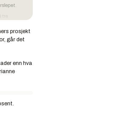
rslepet.
 tre
milliard,
ners prosjekt
or, går det
bljektive
lt, Rambøll
nader enn hva
rianne
osent.