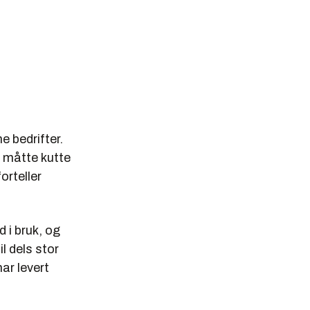
e bedrifter.
i måtte kutte
orteller
d i bruk, og
il dels stor
har levert