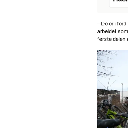
– De er i fer
arbeidet som 
første delen 