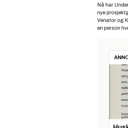
Nå har Under
nye prosjektg
Venator og K-
en person hv
ANN
Husk