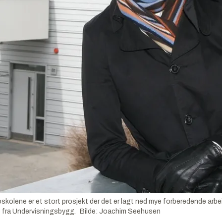
ne er et stort prosjekt der det er lagt ned mye forberedende arbeid i 
ø fra Undervisningsbygg.
Bilde
:
Joachim Seehusen