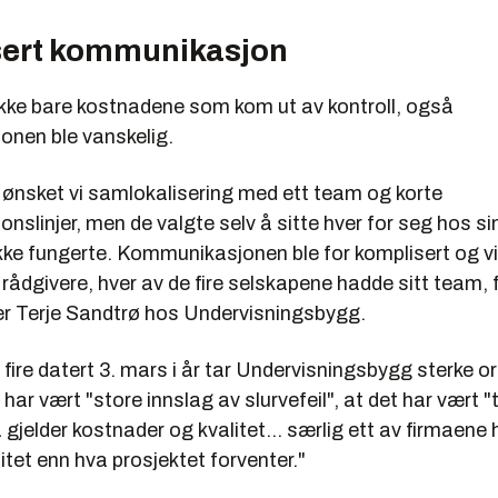
ert kommunikasjon
ikke bare kostnadene som kom ut av kontroll, også
nen ble vanskelig.
 ønsket vi samlokalisering med ett team og korte
slinjer, men de valgte selv å sitte hver for seg hos sin
ikke fungerte. Kommunikasjonen ble for komplisert og v
 rådgivere, hver av de fire selskapene hadde sitt team, f
er Terje Sandtrø hos Undervisningsbygg.
de fire datert 3. mars i år tar Undervisningsbygg sterke or
har vært "store innslag av slurvefeil", at det har vært "t
 gjelder kostnader og kvalitet... særlig ett av firmaene 
litet enn hva prosjektet forventer."