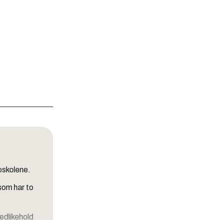
oskolene.
 som har to
vedlikehold