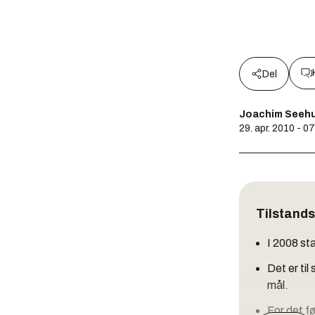
Del
Joachim Seeh
29. apr. 2010 - 0
Tilstands
I 2008 st
Det er til
mål.
For det fø