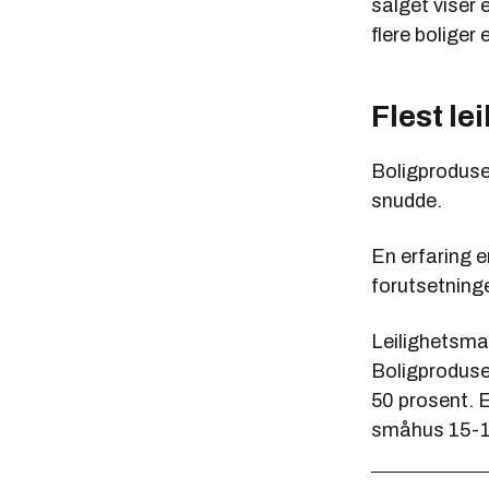
salget viser 
flere boliger 
Flest le
Boligproduse
snudde.
En erfaring e
forutsetninge
Leilighetsmar
Boligproduse
50 prosent. E
småhus 15-1