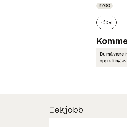
BYGG
Del
Komme
Du må være in
oppretting av