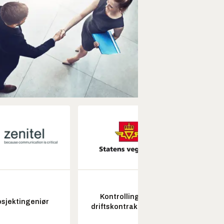
Kontrollingeniør
osjektingeniør
driftskontrakt elektro