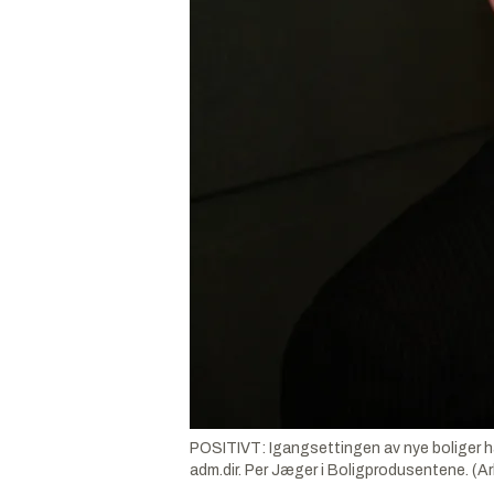
POSITIVT: Igangsettingen av nye boliger ha
adm.dir. Per Jæger i Boligprodusentene. (Ar