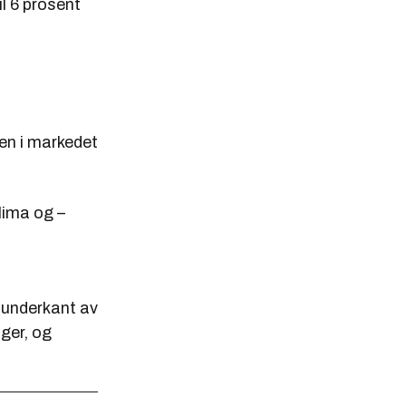
il 6 prosent
en i markedet
lima og –
 underkant av
iger, og