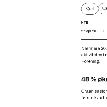
Del
NTB
27. apr. 2011 - 1
Nærmere 30.0
aktiviteten 
Forening.
48 % øk
Organisasjone
første kvarta