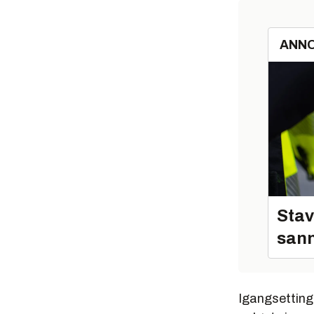
ANN
Stav
sann
Igangsettinge