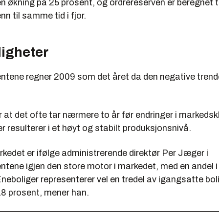
en økning på 25 prosent, og ordrereserven er beregnet t
enn til samme tid i fjor.
iligheter
ntene regner 2009 som det året da den negative trend
r at det ofte tar nærmere to år før endringer i markedsk
r resulterer i et høyt og stabilt produksjonsnivå.
kedet er ifølge administrerende direktør Per Jæger i
ntene igjen den store motor i markedet, med en andel i
neboliger representerer vel en tredel av igangsatte bol
8 prosent, mener han.