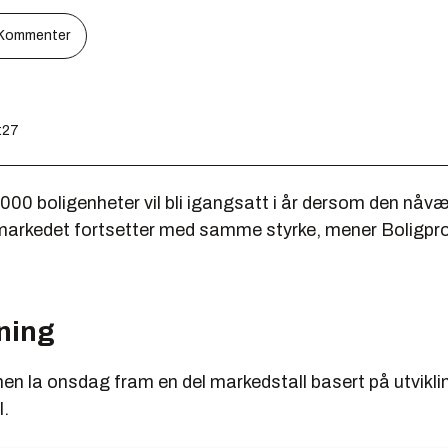
Kommenter
0:27
00 boligenheter vil bli igangsatt i år dersom den nåv
i markedet fortsetter med samme styrke, mener Boligp
ning
n la onsdag fram en del markedstall basert på utviklin
l.