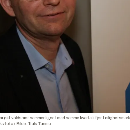
r økt voldsomt sammenlignet med samme kvartal i fjor. Leilighetsmarke
kivfoto).
Bilde:
Truls Tunmo