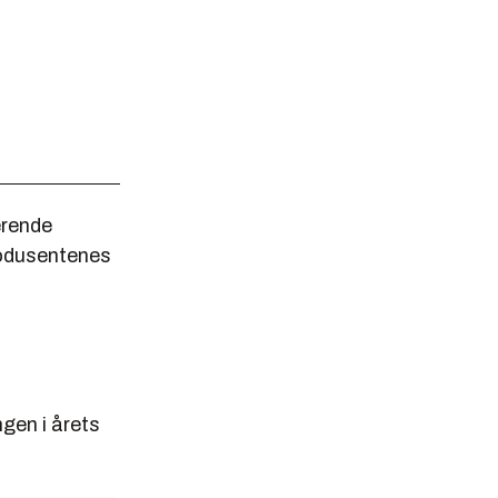
ærende
rodusentenes
gen i årets