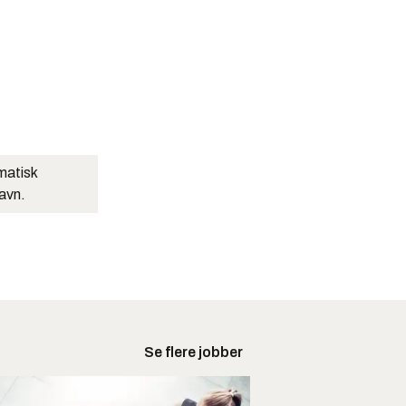
matisk
navn.
Se flere jobber