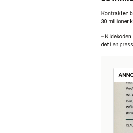
Kontrakten be
30 millioner k
– Kildekoden 
det i en pre
ANN