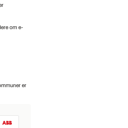
er
rdere om e-
 kommuner er