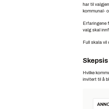
har til valgj
kommunal- og
Erfaringene f
valg skal inn
Full skala vil
Skepsis
Hvilke kommun
invitert til å 
ANN