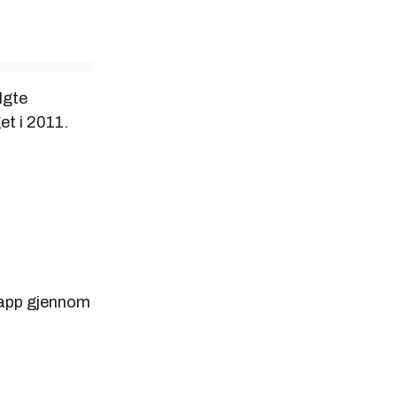
lgte
t i 2011.
lapp gjennom