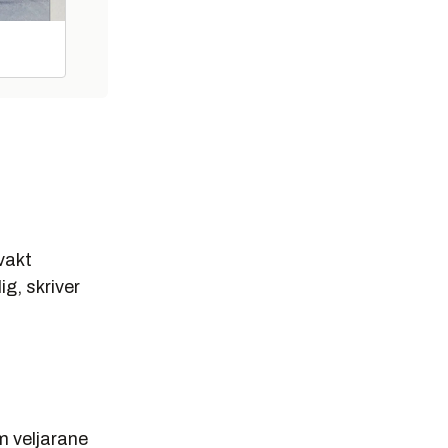
vakt
g, skriver
om veljarane