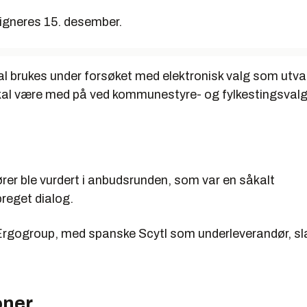
igneres 15. desember.
l brukes under forsøket med elektronisk valg som utva
l være med på ved kommunestyre- og fylkestingsvalge
rer ble vurdert i anbudsrunden, som var en såkalt
reget dialog.
 Ergogroup, med spanske Scytl som underleverandør, s
oner