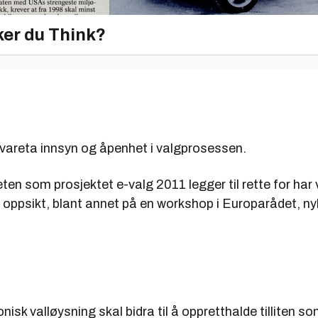
er du Think?
ivareta innsyn og åpenhet i valgprosessen.
en som prosjektet e-valg 2011 legger til rette for har 
 oppsikt, blant annet på en workshop i Europarådet, nyli
onisk valløysning skal bidra til å oppretthalde tilliten s