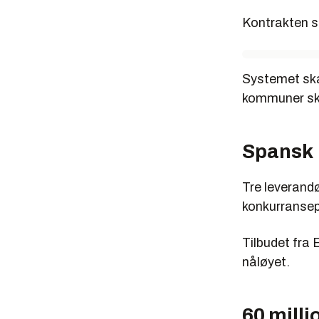
Kontrakten s
Systemet ska
kommuner ska
Spansk
Tre leverandø
konkurransep
Tilbudet fra
nåløyet.
60 milli