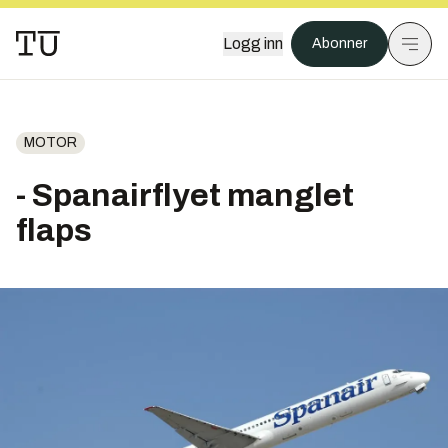
Logg inn
Abonner
MOTOR
- Spanairflyet manglet
flaps