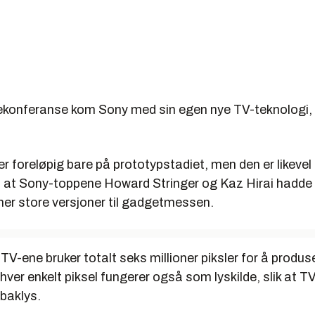
ekonferanse kom Sony med sin egen nye TV-teknologi, 
r foreløpig bare på prototypstadiet, men den er likev
 at Sony-toppene Howard Stringer og Kaz Hirai hadd
mer store versjoner til gadgetmessen.
V-ene bruker totalt seks millioner piksler for å produser
hver enkelt piksel fungerer også som lyskilde, slik at T
baklys.