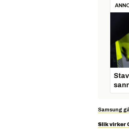
ANN
Stav
sann
Samsung går
Slik virke