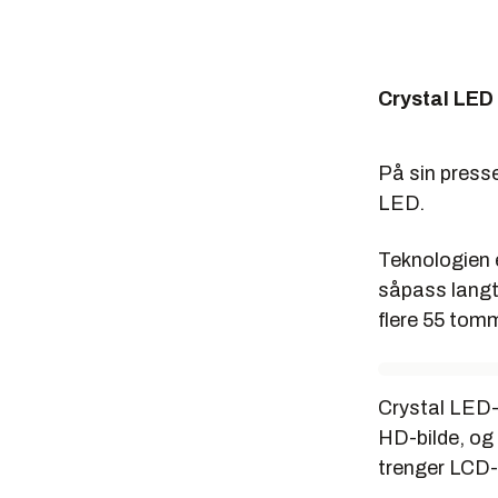
Crystal LED
På sin press
LED.
Teknologien e
såpass langt
flere 55 tom
Crystal LED-T
HD-bilde, og 
trenger LCD-