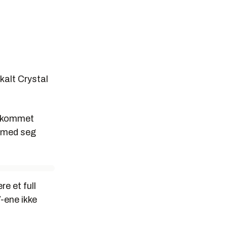
kalt Crystal
el kommet
e med seg
e et full
V-ene ikke