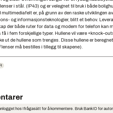
enser i stål. (IP43) og er velegnet til bruk i både boligh
multimediafelt er, på grunn av den raske utviklingen a
ns- og informasjonsteknologier, blitt et behov. Levera
ap der både ruter for data og modem for telefon kan 
 få i fem forskjellige typer. Hullene vil være «knock–outs
e ut de hullene som trenges. Disse hullene er beregne
lenser må bestilles i tillegg til skapene).
R
ntarer
nlogget hos Ifrågasätt for å kommentere. Bruk BankID for auto