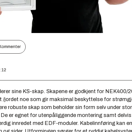
Kommenter
0:12
rer sine KS-skap. Skapene er godkjent for NEK400/2
rt /jordet noe som gir maksimal beskyttelse for strø
ære robuste skap som beholder sin form selv under sto
 De er egnet for utenpåliggende montering samt delvis i
erdig innredet med EDF-moduler. Kabelinnføring kan en
n og sider. Utformingen sørger for et ryddig kabelsyst