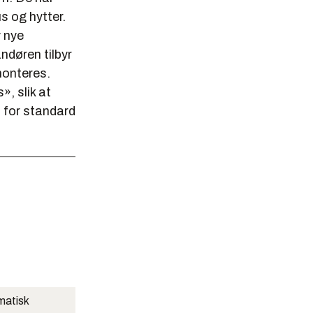
us og hytter.
v nye
ndøren tilbyr
monteres.
», slik at
t for standard
matisk