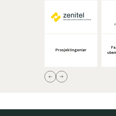
Fa
Prosjektingeniør
ubem