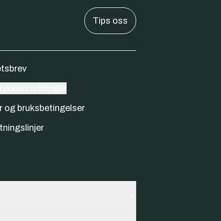
Tips oss
tsbrev
ykkeinnstillinger
r og bruksbetingelser
tningslinjer