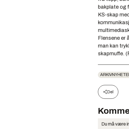
bakplate og fl
KS-skap med 
kommunikasjo
multimediask
Flensene er å
man kan trykk
skapmuffe. (F
ARKIVNYHETE
Del
Komme
Du må være in