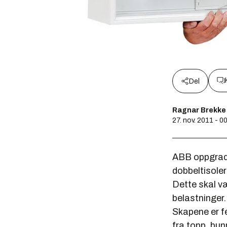
Del
Ragnar Brekke
27. nov. 2011 - 0
ABB oppgrade
dobbeltisole
Dette skal v
belastninger.
Skapene er f
fra topp, bun