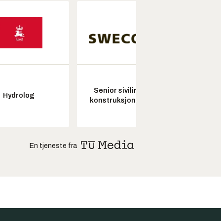
Senior sivilingeniør
Hydrolog
Seksjon
konstruksjonsteknikk
En tjeneste fra