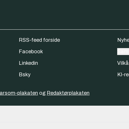
RSS-feed forside
Nyhe
Facebook
Samt
Linkedin
Vilkå
Bsky
KI-re
varsom-plakaten
og
Redaktørplakaten