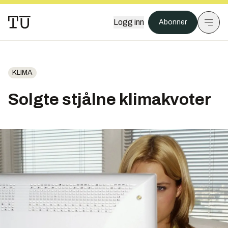
Logg inn
Abonner
KLIMA
Solgte stjålne klimakvoter