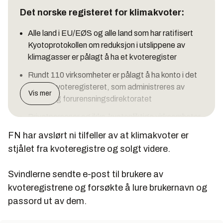
Det norske registeret for klimakvoter:
Alle land i EU/EØS og alle land som har ratifisert
Kyotoprotokollen om reduksjon i utslippene av
klimagasser er pålagt å ha et kvoteregister
Rundt 110 virksomheter er pålagt å ha konto i det
norske kvoteregisteret, som administreres av
Vis mer
Klima- og forurensningsdirektoratet
Privatpersoner og ikke-kvotepliktige virksomheter
kan også opprette en konto i kvoteregisteret
FN har avslørt ni tilfeller av at klimakvoter er
En klimakvote er en rett til utslipp av klimagasser.
stjålet fra kvoteregistre og solgt videre.
Hver klimakvote tilsvarer utslipp av ett tonn
karbondioksid (CO2)
Svindlerne sendte e-post til brukere av
kvoteregistrene og forsøkte å lure brukernavn og
Kilde: Klif
passord ut av dem.