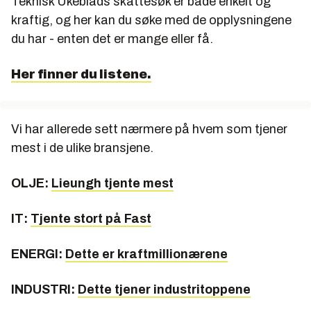
Teknisk Ukeblads skattesøk er både enkelt og
kraftig, og her kan du søke med de opplysningene
du har - enten det er mange eller få.
Her finner du listene.
Vi har allerede sett nærmere på hvem som tjener
mest i de ulike bransjene.
OLJE:
Lieungh tjente mest
IT:
Tjente stort på Fast
ENERGI:
Dette er kraftmillionærene
INDUSTRI:
Dette tjener industritoppene