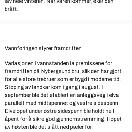
lav hele vinteren. Når våren kommer, øker den
brått.
Vannføringen styrer framdriften
Variasjonen i vannstanden la premissene for
framdriften på Nybergsund bru, slik den har gjort
for alle store trebruer som er bygd i moderne tid.
Støping av landkar kom i gang i august. I
september ble det etablert en anleggsveg i elva
parallelt med midtspennet og vestre sidespenn.
Elveløpet under østre sidespenn ble holdt helt
åpent for å sikre god gjennomstrømming. I løpet
av høsten ble det slått ned pæler for