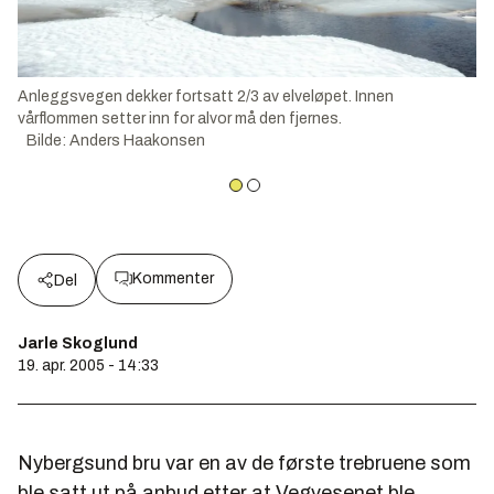
Anleggsvegen dekker fortsatt 2/3 av elveløpet. Innen
vårflommen setter inn for alvor må den fjernes.
Bilde
:
Anders Haakonsen
Kommenter
Del
Jarle Skoglund
19. apr. 2005 - 14:33
Nybergsund bru var en av de første trebruene som
ble satt ut på anbud etter at Vegvesenet ble