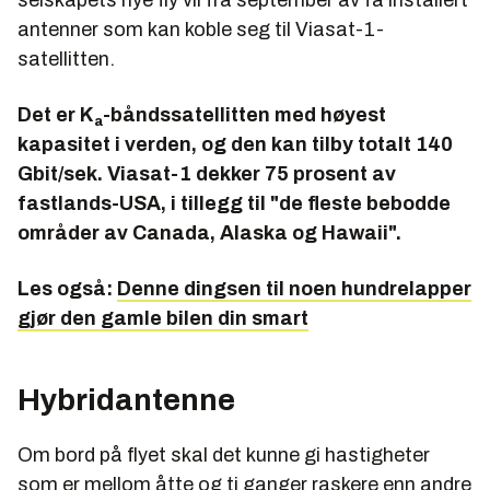
selskapets nye fly vil fra september av få installert
antenner som kan koble seg til Viasat-1-
satellitten.
Det er K
-båndssatellitten med høyest
a
kapasitet i verden, og den kan tilby totalt 140
Gbit/sek. Viasat-1 dekker 75 prosent av
fastlands-USA, i tillegg til "de fleste bebodde
områder av Canada, Alaska og Hawaii".
Les også:
Denne dingsen til noen hundrelapper
gjør den gamle bilen din smart
Hybridantenne
Om bord på flyet skal det kunne gi hastigheter
som er mellom åtte og ti ganger raskere enn andre