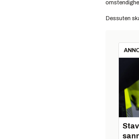
omstendighet
Dessuten ska
ANN
Stav
sann