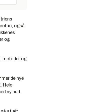
striens
uretan, også
rikkenes
er og
til metoder og
ommer de nye
. Hele
med ny hud.
på at alt