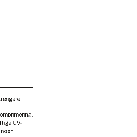
strengere.
 komprimering,
aftige UV-
r noen