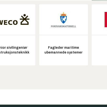
ior sivilingeniør
Fagleder maritime
struksjonsteknikk
ubemannede systemer