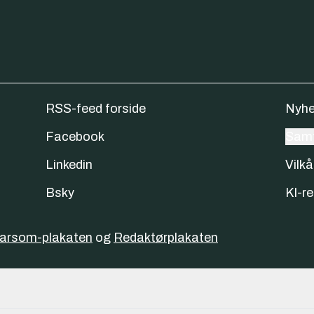
RSS-feed forside
Nyhe
Facebook
Samt
Linkedin
Vilkå
Bsky
KI-re
varsom-plakaten
og
Redaktørplakaten