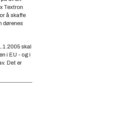
ex Textron
or å skaffe
om dørenes
 1.1.2005 skal
en i EU - og i
v. Det er