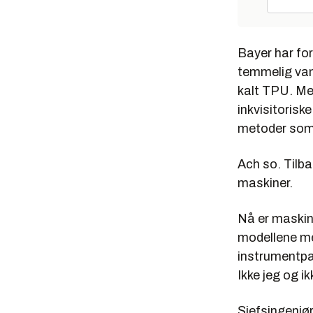
Bayer har fors
temmelig van
kalt TPU. Men
inkvisitorisk
metoder som 
Ach so. Tilba
maskiner.
Nå er maskine
modellene med
instrumentpan
Ikke jeg og i
Sjefsingeniø