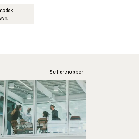
matisk
navn.
Se flere jobber