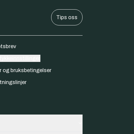
Tips oss
tsbrev
ykkeinnstillinger
r og bruksbetingelser
tningslinjer