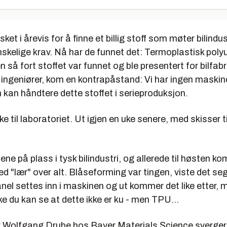
ket i årevis for å finne et billig stoff som møter bilindu
skelige krav. Nå har de funnet det: Termoplastisk poly
 så fort stoffet var funnet og ble presentert for bilfab
e ingeniører, kom en kontrapåstand: Vi har ingen maskin
kan håndtere dette stoffet i serieproduksjon.
ke til laboratoriet. Ut igjen en uke senere, med skisser 
ne på plass i tysk bilindustri, og allerede til høsten k
 "lær" over alt. Blåseforming var tingen, viste det seg
el settes inn i maskinen og ut kommer det like etter, 
kke du kan se at dette ikke er ku - men TPU...
r Wolfgang Drube hos Bayer Materials Science sverger 