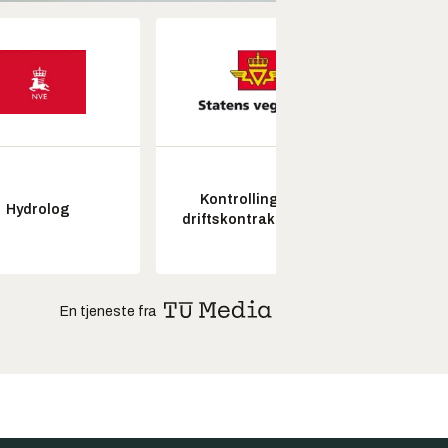
Kontrollingeniør
Hydrolog
Seksjon
driftskontrakt elektro
En tjeneste fra