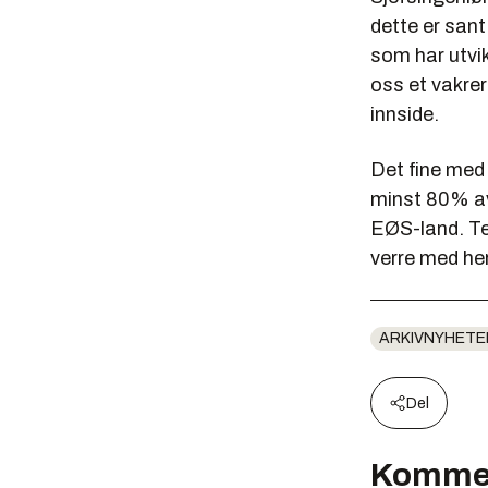
dette er san
som har utvi
oss et vakrer
innside.
Det fine med s
minst 80% av 
EØS-land. Te
verre med her
ARKIVNYHETE
Del
Komme