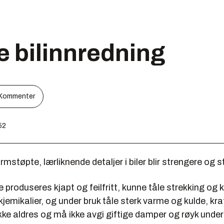
 bilinnredning
Kommenter
52
ormstøpte, lærliknende detaljer i biler blir strengere og 
 produseres kjapt og feilfritt, kunne tåle strekking og
kjemikalier, og under bruk tåle sterk varme og kulde, kr
 ikke aldres og må ikke avgi giftige damper og røyk unde