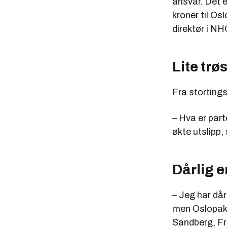
ansvar. Det e
kroner til Os
direktør i NH
Lite trøs
Fra stortings
– Hva er parte
økte utslipp,
Dårlig e
– Jeg har dår
men Oslopakk
Sandberg, Frp