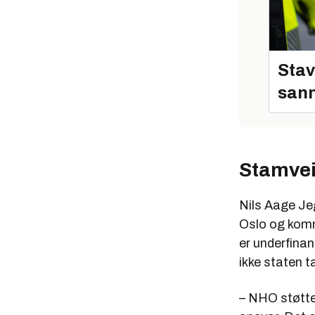
Stav
sann
Stamvei
Nils Aage Jeg
Oslo og komm
er underfinan
ikke staten ta
– NHO støtte