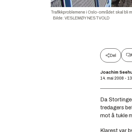
Trafikkproblemene i Oslo-området skal bli 
Bilde
:
VESLEMØY NESTVOLD
Del
Joachim Seeh
14. mai 2008 - 1
Da Stortinge
tredagers bef
mot å tukle 
Klarest var b