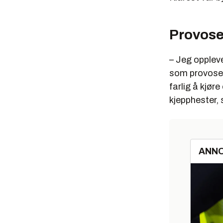
Provose
– Jeg opplev
som provosere
farlig å kjør
kjepphester, 
ANN