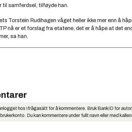
r til samferdsel, tilføyde han.
iets Torstein Rudihagen våget heller ikke mer enn å hå
NTP nå er et forslag fra etatene, det er å håpe at det en
 mer, sa han.
ntarer
nlogget hos Ifrågasätt for å kommentere. Bruk BankID for auto
 brukerkonto. Du kan kommentere under fullt navn eller med kalle