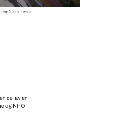
ennå ikke i boks.
n del av en
erne og NHO