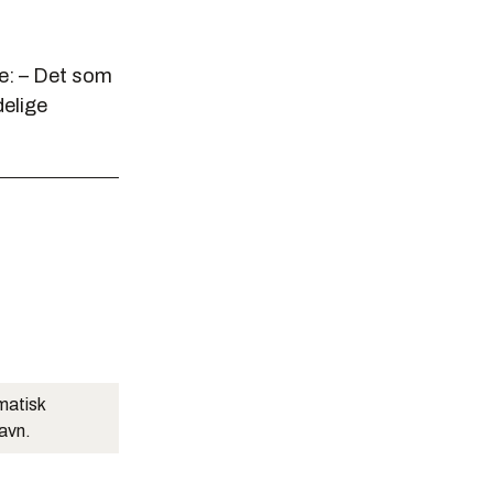
pe: – Det som
delige
matisk
navn.