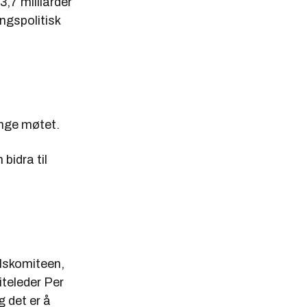
,7 milliarder
ngspolitisk
lange møtet.
 bidra til
elskomiteen,
iteleder Per
g det er å