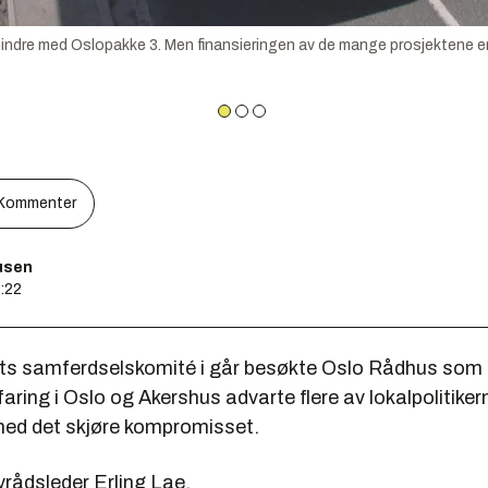
mindre med Oslopakke 3. Men finansieringen av de mange prosjektene er 
Kommenter
usen
3:22
ts samferdselskomité i går besøkte Oslo Rådhus som e
aring i Oslo og Akershus advarte flere av lokalpolitik
med det skjøre kompromisset.
yrådsleder Erling Lae.