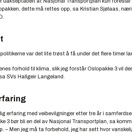
r uakseptabelt at Nasjonal Transportplan kun foreslår 3
lopakken, dette må rettes opp, sa Kristian Sjølaas, næri
O.
t
politikerne var det lite trøst å få under det flere timer 
nes forhold til klima, slik jeg forstår Oslopakke 3 vil den
 sa SVs Hallgeir Langeland.
rfaring
lig erfaring med veibevilgninger etter tre år i samferds
e 3 bør bli en del av Nasjonal Transportplan, sa komm
. – Men jeg må ta forbehold, jeg har sett hvor vanskeli