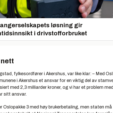
angerselskapets løsning gir
tidsinnsikt i drivstofforbruket
nett
stad, fylkesordfører i Akershus, var like klar: – Med Os
unene i Akershus et ansvar for en viktig del av stamve
siert med 2,3 milliarder kroner, og vi har et problem med
r sitt ansvar.
r Oslopakke 3 med høy brukerbetaling, men staten må t