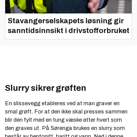
Stavangerselskapets løsning gir
sanntidsinnsikt i drivstofforbruket
Slurry sikrer grøften
En slissevegg etableres ved at man graver en
smal grøft. For at den ikke skal presses sammen
blir den fylt med en tung væske etter hvert som
den graves ut. På Sørenga brukes en slurry som
består av bentonitt, baritt og vann. Ned i denne