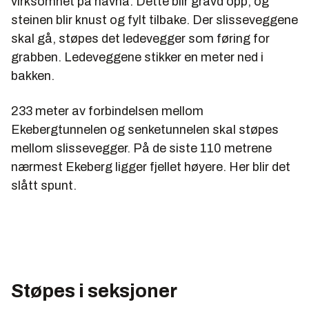
virksomhet på havna. Dette blir gravd opp, og
steinen blir knust og fylt tilbake. Der slisseveggene
skal gå, støpes det ledevegger som føring for
grabben. Ledeveggene stikker en meter ned i
bakken.
233 meter av forbindelsen mellom
Ekebergtunnelen og senketunnelen skal støpes
mellom slissevegger. På de siste 110 metrene
nærmest Ekeberg ligger fjellet høyere. Her blir det
slått spunt.
Støpes i seksjoner