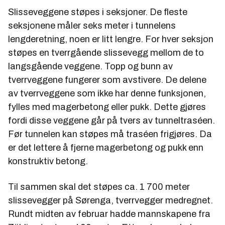
Slisseveggene støpes i seksjoner. De fleste
seksjonene måler seks meter i tunnelens
lengderetning, noen er litt lengre. For hver seksjon
støpes en tverrgående slissevegg mellom de to
langsgående veggene. Topp og bunn av
tverrveggene fungerer som avstivere. De delene
av tverrveggene som ikke har denne funksjonen,
fylles med magerbetong eller pukk. Dette gjøres
fordi disse veggene går på tvers av tunneltraséen.
Før tunnelen kan støpes må traséen frigjøres. Da
er det lettere å fjerne magerbetong og pukk enn
konstruktiv betong.
Til sammen skal det støpes ca. 1 700 meter
slissevegger på Sørenga, tverrvegger medregnet.
Rundt midten av februar hadde mannskapene fra