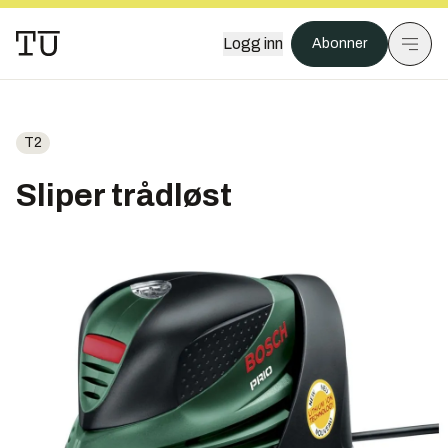
Logg inn
Abonner
T2
Sliper trådløst