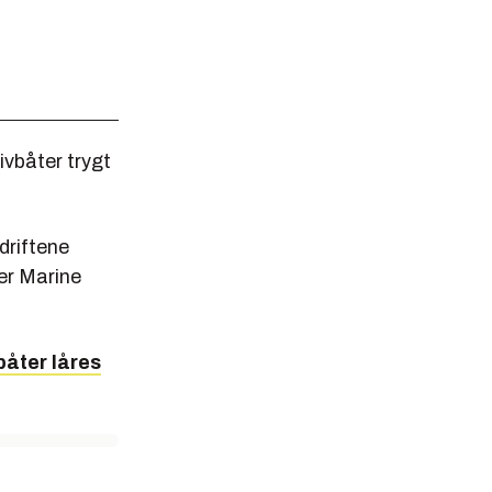
ivbåter trygt
driftene
er Marine
båter låres