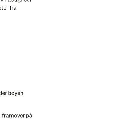
ter fra
nder bøyen
n framover på