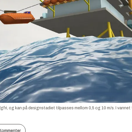
i, og kan på designstadiet tilpasses mellom 0,5 og 10 m/s. I vannet 
Kommenter