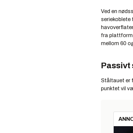
Ved en nødss
seriekoblete 
havoverflaten
fra plattform
mellom 60 og
Passivt
Ståltauet er 
punktet vil v
ANN