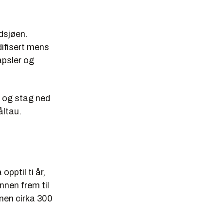
dsjøen.
difisert mens
apsler og
t og stag ned
åltau.
pptil ti år,
nnen frem til
nnen cirka 300