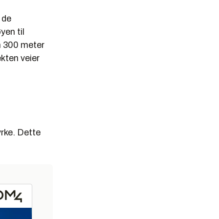
 de
yen til
nn 300 meter
kten veier
yrke. Dette