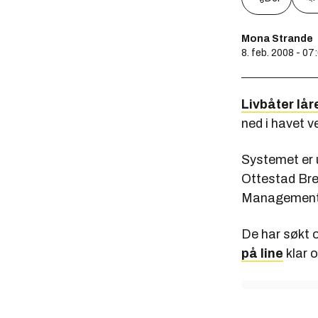
Mona Strande
8. feb. 2008 - 07
Livbåter lår
ned i havet v
Systemet er 
Ottestad Bre
Management 
De har søkt 
på line
klar o