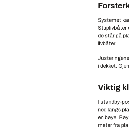
Forster
Systemet kan 
Stuplivbåter 
de står på p
livbåter.
Justeringene
i dekket. Gj
Viktig 
I standby-pos
ned langs pla
en bøye. Bøye
meter fra pl