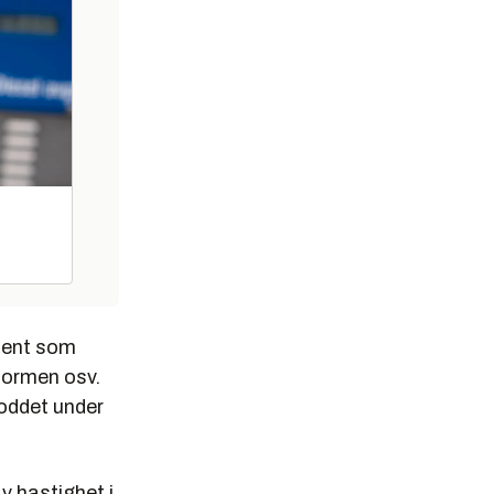
ment som
tformen osv.
loddet under
av hastighet i