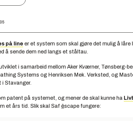
:05
es på line
er et system som skal gjøre det mulig å låre l
ed å sende dem ned langs et ståltau.
utviklet i samarbeid mellom Aker Kværner, Tønsberg-be
athing Systems og Henriksen Mek. Verksted, og Mast
i Stavanger.
om patent på systemet, og mener de skal kunne ha
Liv
m et års tid. Slik skal Saf
ê
scape fungere: