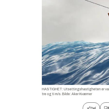
HASTIGHET: Utsettingshastigheten er valgfr
tre og ti m/s.
Bilde:
Aker Kværner
Del