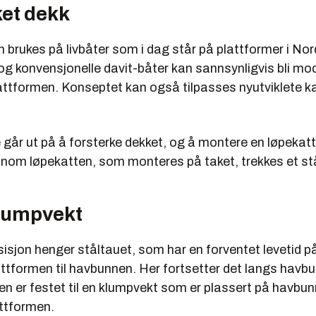
ket dekk
brukes på livbåter som i dag står på plattformer i Nor
og konvensjonelle davit-båter kan sannsynligvis bli mo
lattformen. Konseptet kan også tilpasses nyutviklete k
 går ut på å forsterke dekket, og å montere en løpekat
ennom løpekatten, som monteres på taket, trekkes et st
klumpvekt
isjon henger ståltauet, som har en forventet levetid på o
ttformen til havbunnen. Her fortsetter det langs havbu
n er festet til en klumpvekt som er plassert på havbu
attformen.