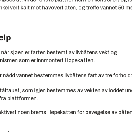
nkel vertikalt mot havoverflaten, og treffe vannet 50 me
elp
 når sjøen er farten bestemt av livbåtens vekt og
smen som er innmontert i løpekatten.
r nådd vannet bestemmes livbåtens fart av tre forhold:
 ståltauet, som igjen bestemmes av vekten av loddet u
fra plattformen.
aktivert noen brems i løpekatten for bevegelse av båte