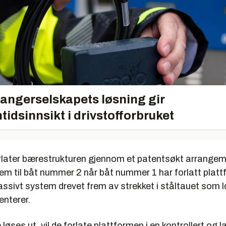
angerselskapets løsning gir
tidsinnsikt i drivstofforbruket
rlater bærestrukturen gjennom et patentsøkt arrange
rem til båt nummer 2 når båt nummer 1 har forlatt plat
assivt system drevet frem av strekket i ståltauet som 
enterer.
løses ut, vil de forlate plattformen i en kontrollert og l