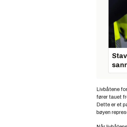
Stav
sann
Livbåtene fo
fører tauet f
Dette er et p
bøyen repres
Når livbåtene 