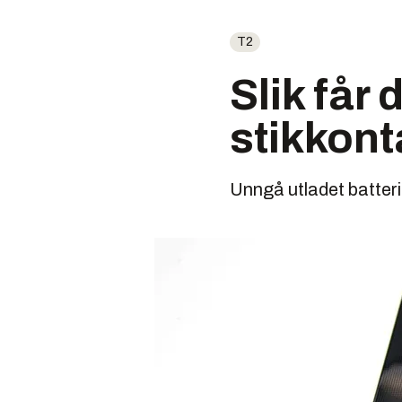
T2
Slik får
stikkont
Unngå utladet batteri