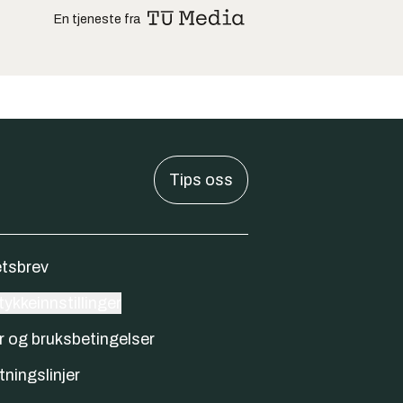
En tjeneste fra
Tips oss
tsbrev
ykkeinnstillinger
r og bruksbetingelser
tningslinjer