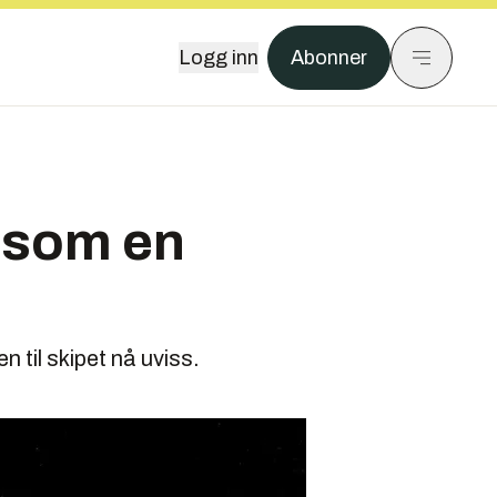
Logg inn
Abonner
p som en
 til skipet nå uviss.