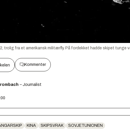
982, trolig fra et amerikansk militærfly. På fordekket hadde skipet tunge
Kommenter
kkelen
Brombach
– Journalist
:00
ANGARSKIP
KINA
SKIPSVRAK
SOVJETUNIONEN