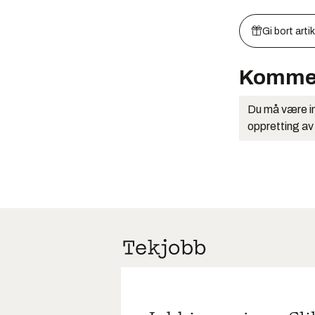
Gi bort arti
Komme
Du må være in
oppretting av