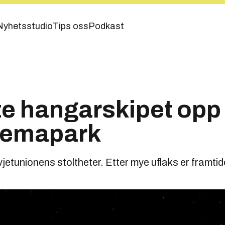
Nyhetsstudio
Tips oss
Podkast
te hangarskipet op
 temapark
etunionens stoltheter. Etter mye uflaks er framtiden