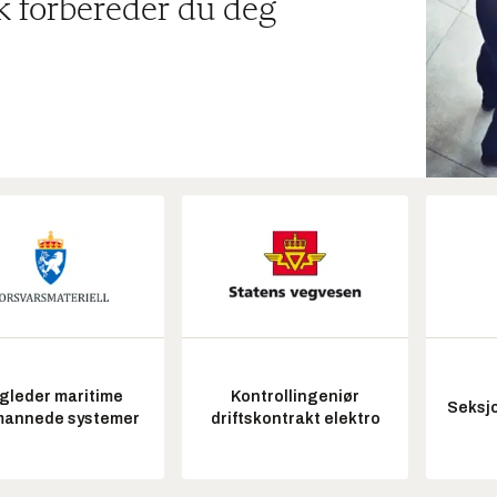
ik forbereder du deg
gleder maritime
Kontrollingeniør
Seksjo
annede systemer
driftskontrakt elektro