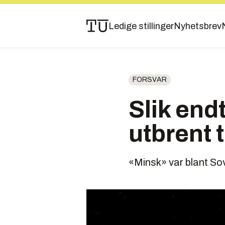
Ledige stillinger
Nyhetsbrev
FORSVAR
Slik end
utbrent
«Minsk» var blant Sovj