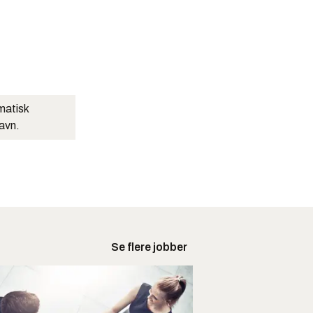
matisk
navn.
Se flere jobber