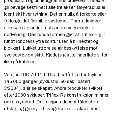
produksjon og punktlighet hos brukeren. Triflex R
gir bevegelsesfrihet i alle tre akser. Bøyeradius er
identisk i hver retning. Det er mulig å forkorte eller
forlenge det fleksible systemet. Forsterkninger
som wire og andre festeanordninger er ikke
nødvendig. Den runde formen gjør at Triflex R glir
rundt robotens ytre kontur uten å bli hektet og
blokkert. Lukket utførelse gir beskyttelse mot
sveisestøv og skitt. Kjedets glatte innerflate sliter
ikke på kablene.
VersjonTRC.70.110.0 har bestått en testsyklus
145.000 ganger (syklustid: 50 sek., datert
3/2004), sier selskapet. Andre produkter sviktet
etter 1000 sykluser. Triflex-Rs konstruksjon minner
om en ryggrad. Dette gjør at kjedet tåler store
utslag og gir myke bevegelser i alle akser. Ved