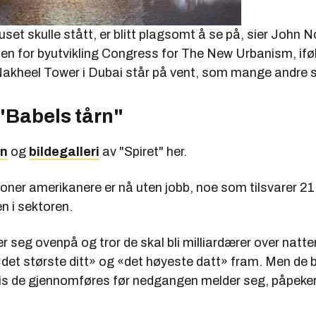
huset skulle stått, er blitt plagsomt å se på, sier John N
en for byutvikling Congress for The New Urbanism, if
heel Tower i Dubai står på vent, som mange andre s
"Babels tårn"
on
og
bildegalleri
av "Spiret" her.
ioner amerikanere er nå uten jobb, noe som tilsvarer 21
n i sektoren.
ler seg ovenpå og tror de skal bli milliardærer over natte
et største ditt» og «det høyeste datt» fram. Men de bli
hvis de gjennomføres før nedgangen melder seg, påpeke