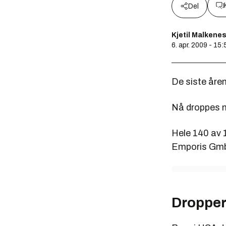
Del
Kjetil Malkene
6. apr. 2009 - 15:
De siste åre
Nå droppes m
Hele 140 av 
Emporis GmbH
Dropper