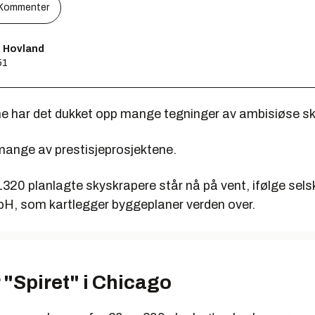
Kommenter
s Hovland
51
ne har det dukket opp mange tegninger av ambisiøse s
ange av prestisjeprosjektene.
1320 planlagte skyskrapere står nå på vent, ifølge sel
, som kartlegger byggeplaner verden over.
 "Spiret" i Chicago