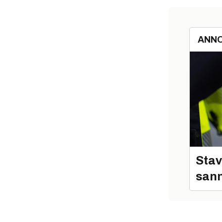
ANN
Stav
sann