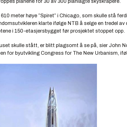
roppes planene for 30 av 300 planlagte skyskrapere.
610 meter høye ”Spiret” i Chicago, som skulle stå ferdi
ndomsutvikleren klarte ifølge NTB å selge en tredel av
etene i 150-etasjersbygget før prosjektet stoppet opp.
huset skulle stått, er blitt plagsomt å se på, sier John N
en for byutvikling Congress for The New Urbanism, if