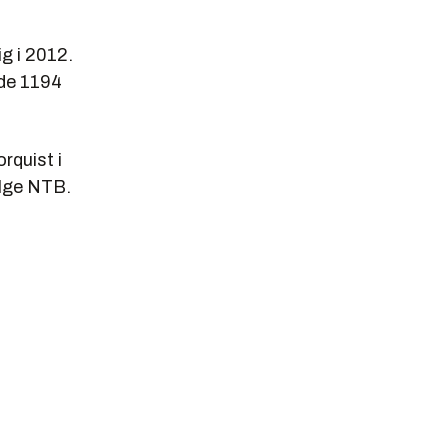
g i 2012.
 de 1194
orquist i
ølge NTB.