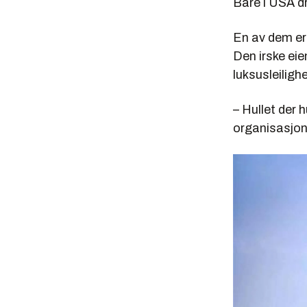
Bare i USA d
En av dem er 
Den irske eie
luksusleiligh
– Hullet der 
organisasjon