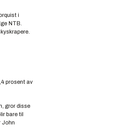
orquist i
ølge NTB.
kyskrapere.
,4 prosent av
n, gror disse
r bare til
r John