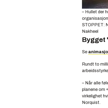
– Hullet der 
organisasjon
STOPPET: Nak
Nakheel
Bygget 
Se
animasj
Rundt to mill
arbeidsstyrke
– Når alle fø
planene om «d
virkelighet 
Norquist.