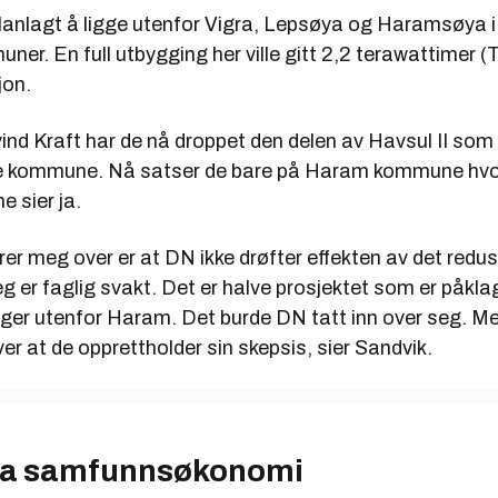
planlagt å ligge utenfor Vigra, Lepsøya og Haramsøya i
r. En full utbygging her ville gitt 2,2 terawattimer (
jon.
ind Kraft har de nå droppet den delen av Havsul II som 
ke kommune. Nå satser de bare på Haram kommune hvo
ne sier ja.
rer meg over er at DN ikke drøfter effekten av det redu
jeg er faglig svakt. Det er halve prosjektet som er påkla
ger utenfor Haram. Det burde DN tatt inn over seg. Men
er at de opprettholder sin skepsis, sier Sandvik.
bra samfunnsøkonomi