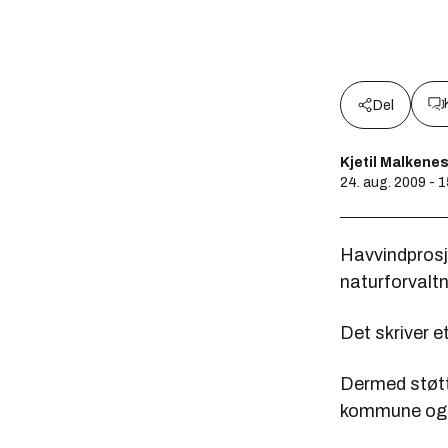
Del
Kjetil Malkene
24. aug. 2009 - 
Havvindprosje
naturforvalt
Det skriver e
Dermed støtt
kommune og u