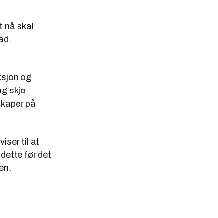
t nå skal
ad.
ksjon og
ng skje
skaper på
iser til at
 dette før det
en.