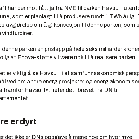
ft har derimot fått ja fra NVE til parken Havsul I utenf
e, som er planlagt til å produsere rundt 1 TWh årlig. 
Es avgjørelse om å gi konsesjon til denne parken, som 
vindturbiner.
 denne parken en prislapp på hele seks milliarder kroner
rolig at Enova-støtte vil være nok til å realisere parken.
t er viktig å se Havsul I i et samfunnsøkonomisk persp
smål ved om andre energiprosjekter og energiøkonomiser
s framfor Havsul I», heter det i brevet fra DN til
artementet.
re er dyrt
r det ikke er DNs oppgave å mene noe om hvor mye