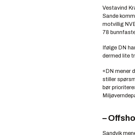
Vestavind Kra
Sande kommun
motvillig NV
78 bunnfaste 
Ifølge DN har
dermed lite t
«DN mener de
stiller spør
bør prioritere
Miljøverndep
– Offsho
Sandvik mene