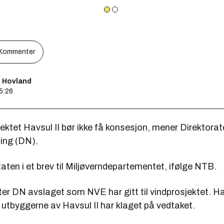
Kommenter
s Hovland
15:26
ktet Havsul II bør ikke få konsesjon, mener Direktorat
ning (DN).
taten i et brev til Miljøverndepartementet, ifølge NTB.
er DN avslaget som NVE har gitt til vindprosjektet. 
tbyggerne av Havsul II har klaget på vedtaket.