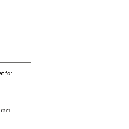
et for
Haram