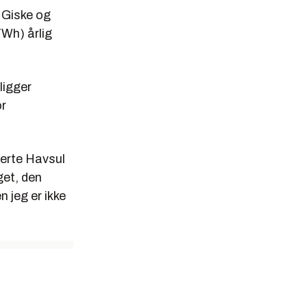
 Giske og
TWh) årlig
ligger
r
serte Havsul
get, den
 jeg er ikke