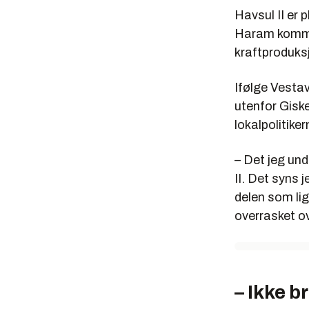
Havsul II er 
Haram kommune
kraftproduks
Ifølge Vestav
utenfor Gis
lokalpolitiker
– Det jeg und
II. Det syns 
delen som lig
overrasket ov
– Ikke 