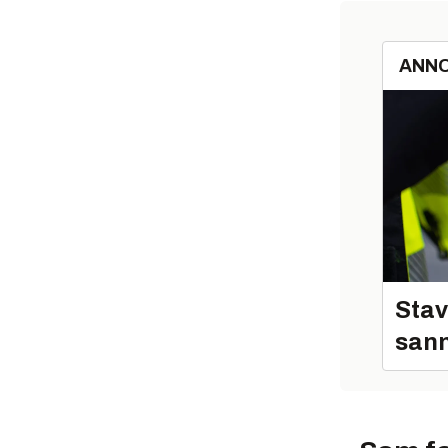
ANN
Stav
sann