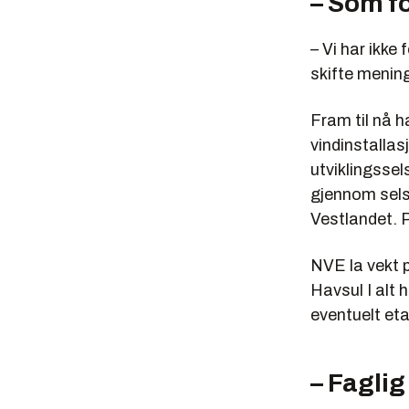
– Som f
– Vi har ikke
skifte mening
Fram til nå h
vindinstalla
utviklingssel
gjennom sels
Vestlandet. P
NVE la vekt p
Havsul I alt 
eventuelt eta
– Faglig