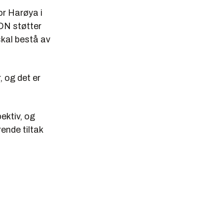
or Harøya i
DN støtter
skal bestå av
, og det er
ektiv, og
ende tiltak