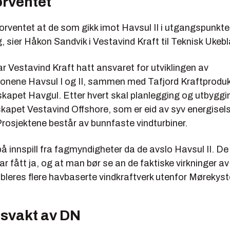
orventet
 forventet at de som gikk imot Havsul II i utgangspunkte
, sier Håkon Sandvik i Vestavind Kraft til Teknisk Ukebl
ar Vestavind Kraft hatt ansvaret for utviklingen av
sjonene Havsul I og II, sammen med Tafjord Kraftprodu
skapet Havgul. Etter hvert skal planlegging og utbyggi
kapet Vestavind Offshore, som er eid av syv energisel
rosjektene består av bunnfaste vindturbiner.
å innspill fra fagmyndigheter da de avslo Havsul II. De v
har fått ja, og at man bør se an de faktiske virkninger av
bleres flere havbaserte vindkraftverk utenfor Mørekyst
 svakt av DN