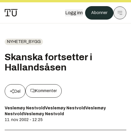
Logg inn
Abonner
NYHETER_BYGG
Skanska fortsetter i
Hallandsåsen
Kommenter
Del
Veslemøy NestvoldVeslemøy NestvoldVeslemøy
NestvoldVeslemøy Nestvold
11. nov. 2002 - 12:25