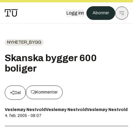
Logg inn
Abonner
NYHETER_BYGG
Skanska bygger 600
boliger
Kommenter
Del
Veslemøy NestvoldVeslemøy NestvoldVeslemøy Nestvold
4. feb. 2005 - 08:07