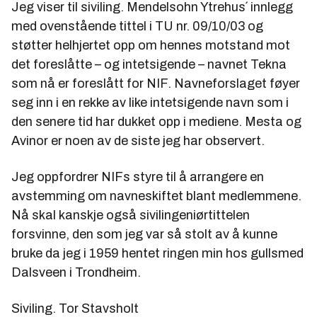
Jeg viser til siviling. Mendelsohn Ytrehus´ innlegg
med ovenstående tittel i TU nr. 09/10/03 og
støtter helhjertet opp om hennes motstand mot
det foreslåtte – og intetsigende – navnet Tekna
som nå er foreslått for NIF. Navneforslaget føyer
seg inn i en rekke av like intetsigende navn som i
den senere tid har dukket opp i mediene. Mesta og
Avinor er noen av de siste jeg har observert.
Jeg oppfordrer NIFs styre til å arrangere en
avstemming om navneskiftet blant medlemmene.
Nå skal kanskje også sivilingeniørtittelen
forsvinne, den som jeg var så stolt av å kunne
bruke da jeg i 1959 hentet ringen min hos gullsmed
Dalsveen i Trondheim.
Siviling. Tor Stavsholt