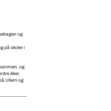
rnehagen og
g på skoler i
 sammen, og
rdre Aker,
på Ullern og