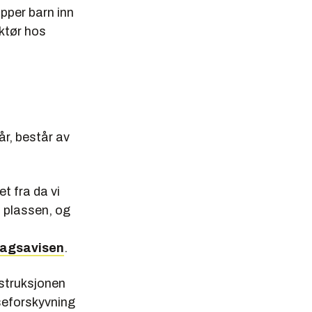
lipper barn inn
ektør hos
år, består av
t fra da vi
å plassen, og
agsavisen
.
nstruksjonen
sseforskyvning