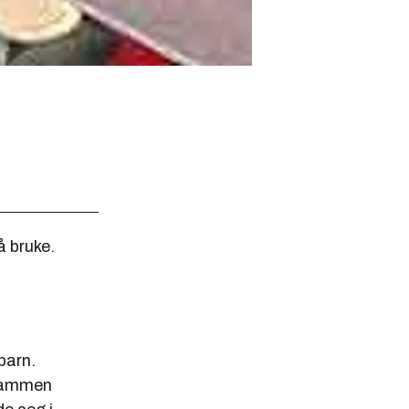
å bruke.
barn.
 sammen