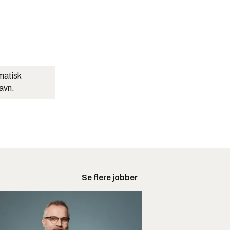
matisk
navn.
Se flere jobber