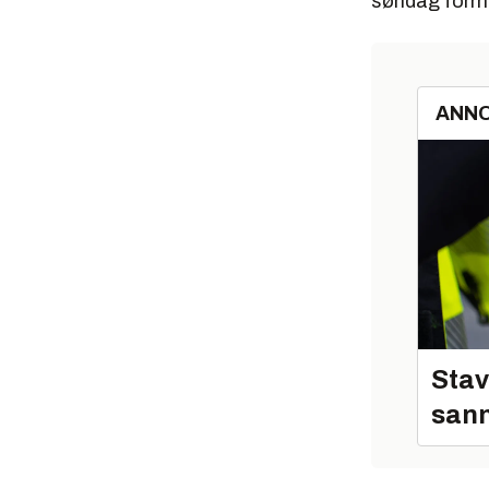
søndag formi
ANN
Stav
sann