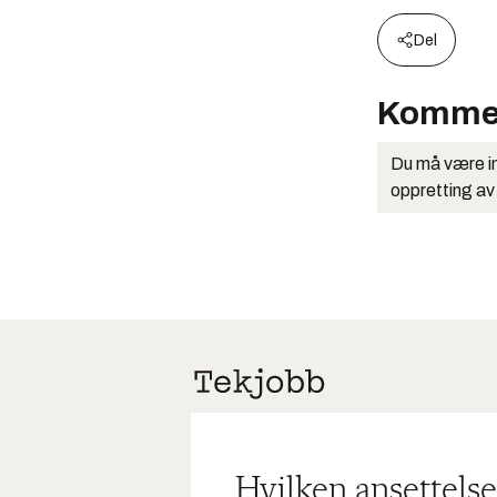
Del
Komme
Du må være in
oppretting av
Hvilken ansettelse