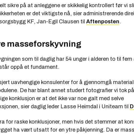
helt sikre på at anleggene er skikkelig kontrollert før vi s
Sikkerheten er det viktigste nå, sier administrerende dir
orgsbygg KF, Jan-Egil Clausen til
Aftenposten
.
e masseforskyvning
ingen som til daglig har 54 unger i alderen to til fem 
står oppå et fundament.
sjert uavhengige konsulenter for å gjennomgå materiale
ulene. De har blant annet studert fotografier vi tok p
ige konklusjon er at det ikke var noe galt med selve
sjonen, sier daglig leder Lasse Heimdal i Uniteam til
D
 dra for raske konklusjoner, men hvis det stemmer at ko
ygget ha vært utsatt for en ytre påkjenning. Da er ma