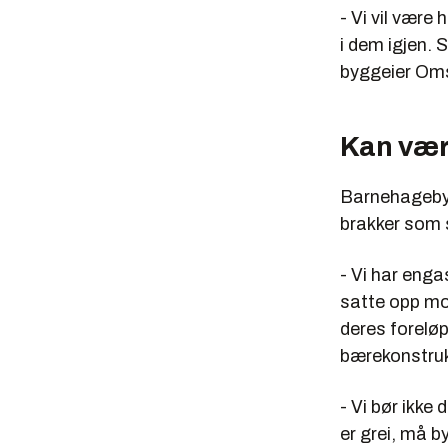
- Vi vil være 
i dem igjen. 
byggeier Oms
Kan vær
Barnehagebygn
brakker som 
- Vi har enga
satte opp mod
deres foreløp
bærekonstruk
- Vi bør ikke
er grei, må b