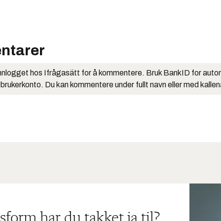
ntarer
nlogget hos Ifrågasätt for å kommentere. Bruk BankID for auto
 brukerkonto. Du kan kommentere under fullt navn eller med kalle
sform har du takket ja til?