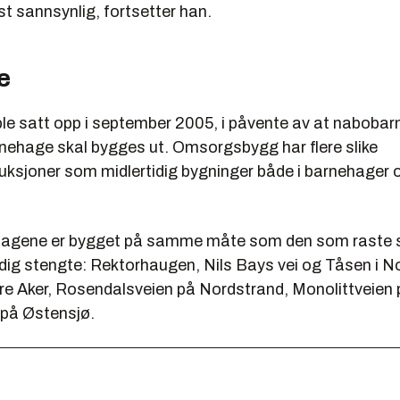
t sannsynlig, fortsetter han.
e
ble satt opp i september 2005, i påvente av at naboba
nehage skal bygges ut. Omsorgsbygg har flere slike
ksjoner som midlertidig bygninger både i barnehager o
hagene er bygget på samme måte som den som raste
idig stengte: Rektorhaugen, Nils Bays vei og Tåsen i No
tre Aker, Rosendalsveien på Nordstrand, Monolittveien 
 på Østensjø.