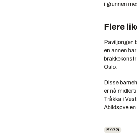
i grunnen mes
Flere lik
Paviljongen 
en annen bar
brakkekonstru
Oslo.
Disse barne
er nå midlert
Tråkka i Ves
Abildsøveien
BYGG