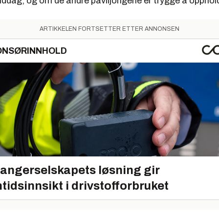
ddag, og om de andre paviljongene er trygge å opphold
ARTIKKELEN FORTSETTER ETTER ANNONSEN
ONSØRINNHOLD
angerselskapets løsning gir
tidsinnsikt i drivstofforbruket