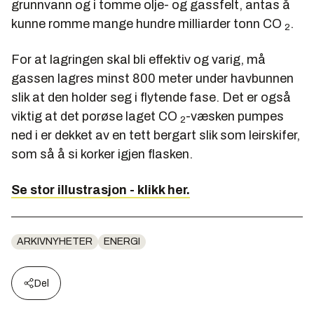
grunnvann og i tomme olje- og gassfelt, antas å
kunne romme mange hundre milliarder tonn CO
.
2
For at lagringen skal bli effektiv og varig, må
gassen lagres minst 800 meter under havbunnen
slik at den holder seg i flytende fase. Det er også
viktig at det porøse laget CO
-væsken pumpes
2
ned i er dekket av en tett bergart slik som leirskifer,
som så å si korker igjen flasken.
Se stor illustrasjon - klikk her.
ARKIVNYHETER
ENERGI
Del