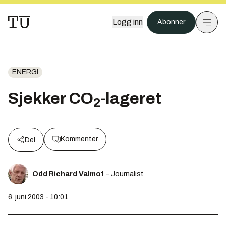
Logg inn
Abonner
ENERGI
Sjekker CO
-lageret
2
Kommenter
Del
Odd Richard Valmot
– Journalist
6. juni 2003 - 10:01