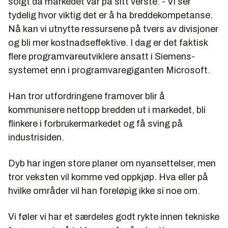
solgt da markedet var på sitt verste: - Vi ser
tydelig hvor viktig det er å ha breddekompetanse.
Nå kan vi utnytte ressursene på tvers av divisjoner
og bli mer kostnadseffektive. I dag er det faktisk
flere programvareutviklere ansatt i Siemens-
systemet enn i programvaregiganten Microsoft.
Han tror utfordringene framover blir å
kommunisere nettopp bredden ut i markedet, bli
flinkere i forbrukermarkedet og få sving på
industrisiden.
Dyb har ingen store planer om nyansettelser, men
tror veksten vil komme ved oppkjøp. Hva eller på
hvilke områder vil han foreløpig ikke si noe om.
Vi føler vi har et særdeles godt rykte innen tekniske