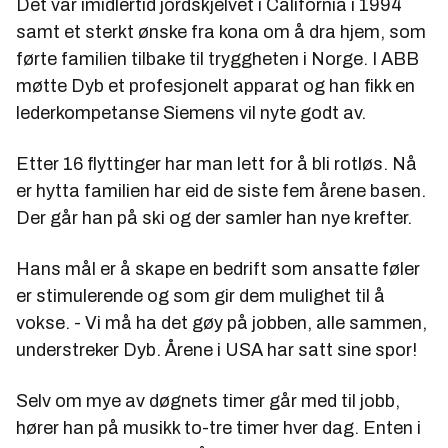
Det var imidlertid jordskjelvet i California i 1994
samt et sterkt ønske fra kona om å dra hjem, som
førte familien tilbake til tryggheten i Norge. I ABB
møtte Dyb et profesjonelt apparat og han fikk en
lederkompetanse Siemens vil nyte godt av.
Etter 16 flyttinger har man lett for å bli rotløs. Nå
er hytta familien har eid de siste fem årene basen.
Der går han på ski og der samler han nye krefter.
Hans mål er å skape en bedrift som ansatte føler
er stimulerende og som gir dem mulighet til å
vokse. - Vi må ha det gøy på jobben, alle sammen,
understreker Dyb. Årene i USA har satt sine spor!
Selv om mye av døgnets timer går med til jobb,
hører han på musikk to-tre timer hver dag. Enten i