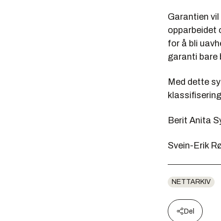
Garantien vil
opparbeidet o
for å bli uav
garanti bare 
Med dette sys
klassifiserin
Berit Anita 
Svein-Erik R
NETTARKIV
Del