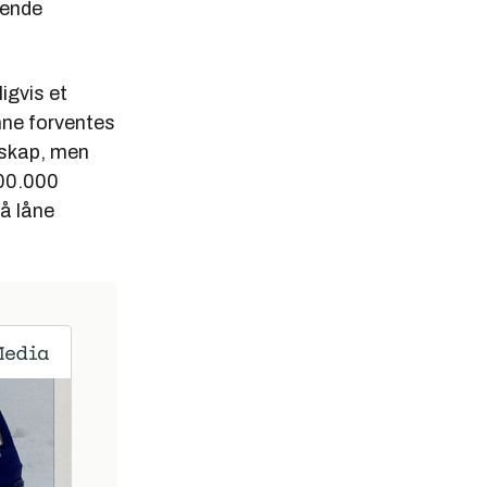
vende
igvis et
nne forventes
elskap, men
100.000
 å låne