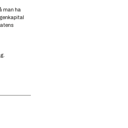
 må man ha
egenkapital
statens
ng.