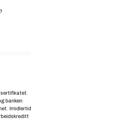
s?
sertifikatet.
 og banken
et. Imidlertid
rbeidskreditt