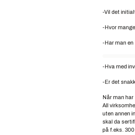
-Vil det initi
-Hvor mange 
-Har man en 
-Hva med inv
-Er det snakk
Når man har f
All virksomh
uten annen in
skal da serti
på f.eks. 300