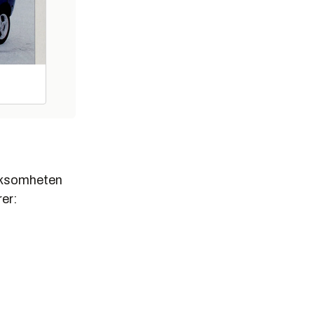
irksomheten
rer: