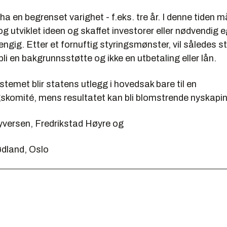
 ha en begrenset varighet - f.eks. tre år. I denne tiden
g utviklet ideen og skaffet investorer eller nødvendig 
hengig. Etter et fornuftig styringsmønster, vil således 
bli en bakgrunnsstøtte og ikke en utbetaling eller lån.
temet blir statens utlegg i hovedsak bare til en
gskomité, mens resultatet kan bli blomstrende nyskapi
Syversen, Fredrikstad Høyre og
ødland, Oslo