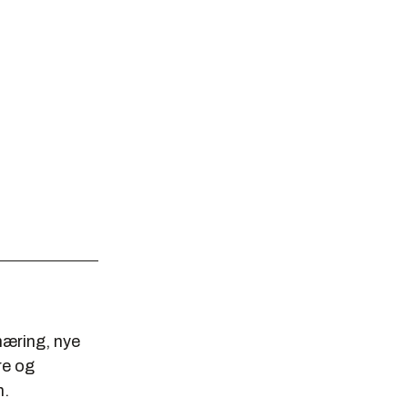
næring, nye
re og
n.