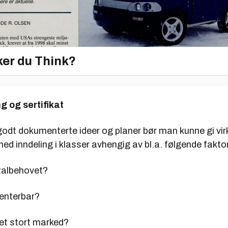
er du Think?
ng og sertifikat
godt dokumenterte ideer og planer bør man kunne gi v
 med inndeling i klasser avhengig av bl.a. følgende fakto
italbehovet?
tenterbar?
 et stort marked?