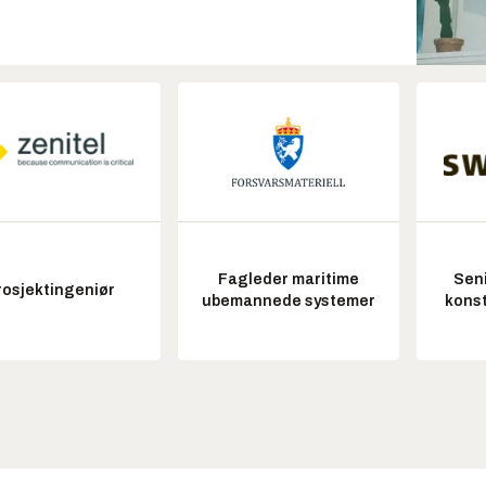
Fagleder maritime
Seni
rosjektingeniør
ubemannede systemer
konst