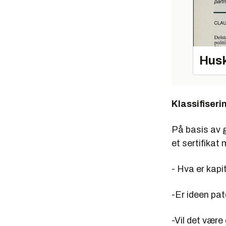
Husk
Klassifiseri
På basis av 
et sertifikat
- Hva er kap
-Er ideen pa
-Vil det være