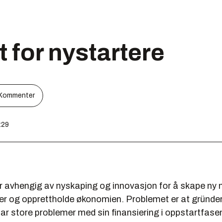
t for nystartere
Kommenter
:29
 avhengig av nyskaping og innovasjon for å skape ny 
er og opprettholde økonomien. Problemet er at gründe
ar store problemer med sin finansiering i oppstartfase