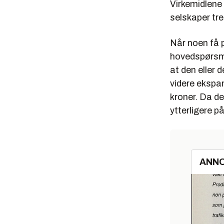
Virkemidlene 
selskaper tre
Når noen få p
hovedspørsmå
at den eller 
videre ekspa
kroner. Da de 
ytterligere p
ANN