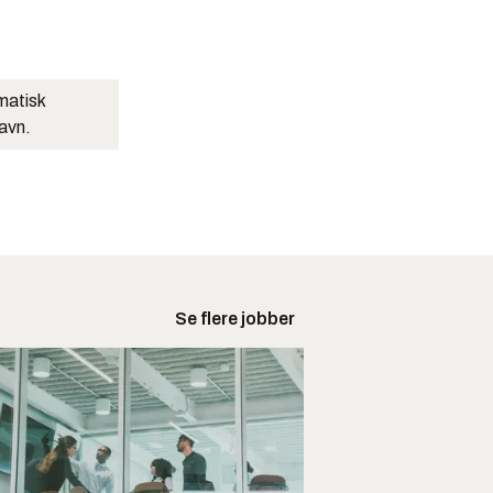
matisk
navn.
Se flere jobber