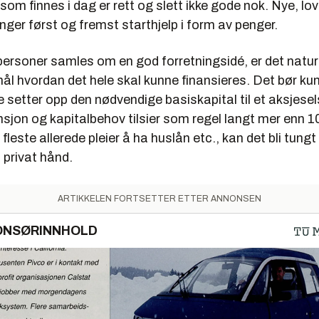
som finnes i dag er rett og slett ikke gode nok. Nye, lo
nger først og fremst starthjelp i form av penger.
ersoner samles om en god forretningsidé, er det naturl
l hvordan det hele skal kunne finansieres. Det bør ku
de setter opp den nødvendige basiskapital til et aksjes
nsjon og kapitalbehov tilsier som regel langt mer enn 
fleste allerede pleier å ha huslån etc., kan det bli tungt
å privat hånd.
ARTIKKELEN FORTSETTER ETTER ANNONSEN
ONSØRINNHOLD