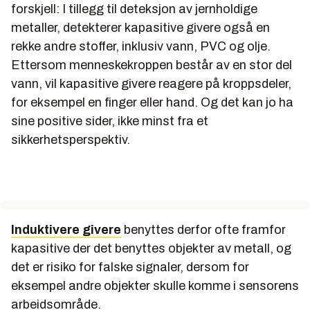
Men husk at rekkevidden selvsagt avhenger av
forskjell: I tillegg til deteksjon av jernholdige
størrelsen på magneten!
metaller, detekterer kapasitive givere også en
Magnetiske sensorer kan benyttes for å oppnå økt
rekke andre stoffer, inklusiv vann, PVC og olje.
rekkevidde eller til å detektere for eksempel
Ettersom menneskekroppen består av en stor del
stempelposisjon i en pneumatisk eller hydraulisk
vann, vil kapasitive givere reagere på kroppsdeler,
sylinder. En magnet monteres på stempelet, og en
for eksempel en finger eller hand. Og det kan jo ha
magnetisk sensor plasseres på utsiden av
sine positive sider, ikke minst fra et
sylinderveggen.
sikkerhetsperspektiv.
Sensorskolen
Automatiserings artikkelserie Sensorskolen dekker
induktive-,
kapasitive
-,
ultralyd
- og
roterende
givere
samt
fotoceller
. Typiske oppgaver, for slike
Induktivere givere
benyttes derfor ofte framfor
sensorer, er identifikasjons- og
kapasitive der det benyttes objekter av metall, og
posisjoneringsoppgaver, start og stopp av
transportband, indikering av åpen/stengt på ventiler,
det er risiko for falske signaler, dersom for
telling av produkter på transportband, samt måling
eksempel andre objekter skulle komme i sensorens
av hastighet/turtall.
arbeidsområde.