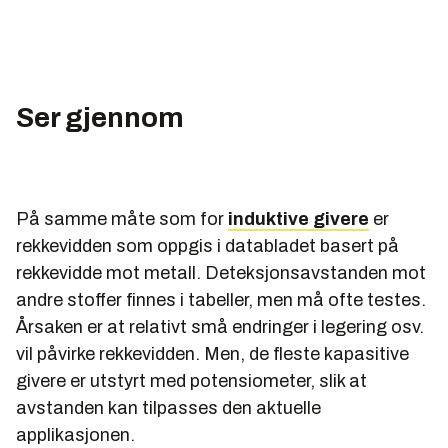
Serien er utviklet i tett samarbeid med Agnar Sæland
hos Pepperl+Fuchs AS. Han hadde mange års
automatiseringserfaring fra metallurgibransjen før
han på midten av 1990-tallet meldte overgang til
Ser gjennom
leverandørsiden. Sæland har over 10 års erfaring
med Pepperl+Fuchs produkter for ”Factory
Automation”, eller stykkproduksjon.
På samme måte som for
induktive givere
er
rekkevidden som oppgis i databladet basert på
rekkevidde mot metall. Deteksjonsavstanden mot
andre stoffer finnes i tabeller, men må ofte testes.
Årsaken er at relativt små endringer i legering osv.
vil påvirke rekkevidden. Men, de fleste kapasitive
givere er utstyrt med potensiometer, slik at
avstanden kan tilpasses den aktuelle
applikasjonen.