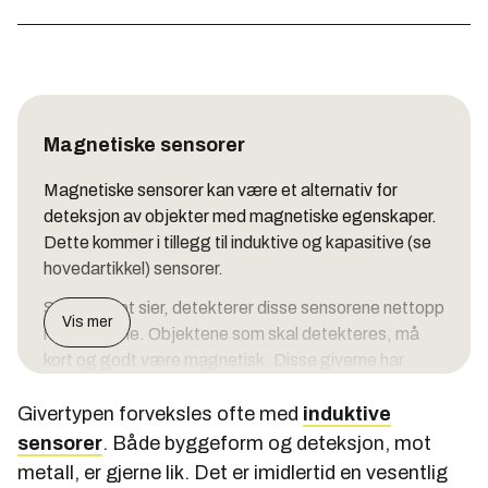
Magnetiske sensorer
Magnetiske sensorer kan være et alternativ for
deteksjon av objekter med magnetiske egenskaper.
Dette kommer i tillegg til induktive og kapasitive (se
hovedartikkel) sensorer.
Som navnet sier, detekterer disse sensorene nettopp
Vis mer
magnetisme. Objektene som skal detekteres, må
kort og godt være magnetisk. Disse giverne har
lengst rekkevidde. I hovedartikkelen nevnte vi at
Givertypen forveksles ofte med
deteksjonsavstanden, for en kapasitiv/induktiv
induktive
sensor med 18 mm diameter, kan være 8 mm. For
sensorer
. Både byggeform og deteksjon, mot
magnetiske givere kan tilsvarende være hele 60 mm.
metall, er gjerne lik. Det er imidlertid en vesentlig